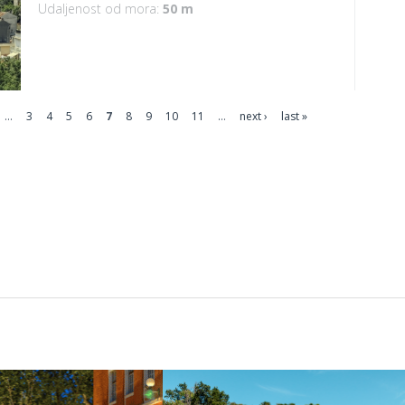
Udaljenost od mora:
50 m
…
3
4
5
6
7
8
9
10
11
…
next ›
last »