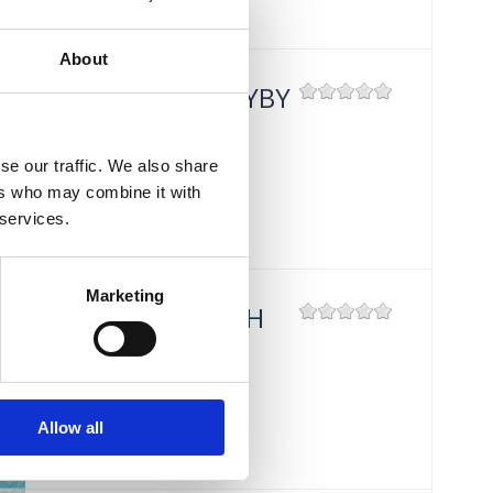
About
MĚSÍC MODRÉ RYBY
Mjesto:
Mjesto: Crikvenica
se our traffic. We also share
ers who may combine it with
 services.
Marketing
OILY FISH MONTH
Mjesto:
Mjesto: Crikvenica
Allow all