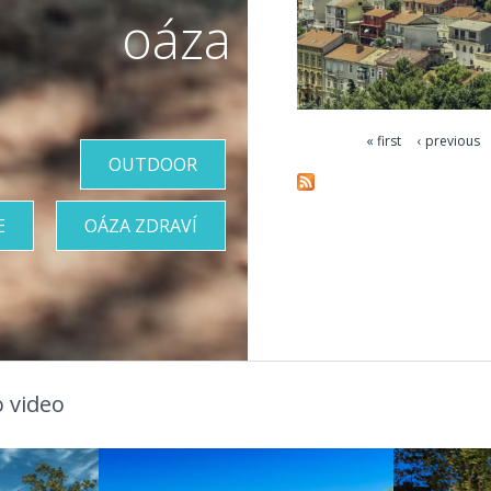
oáza
« first
‹ previous
Pages
OUTDOOR
E
OÁZA ZDRAVÍ
 video