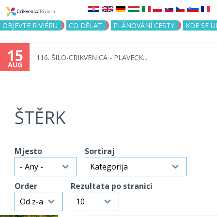
Jump to navigation
OBJEVTE RIVIÉRU
CO DĚLAT
PLÁNOVÁNÍ CESTY
KDE SE 
15
116. ŠILO-CRIKVENICA - PLAVECK...
AUG
ŠTĚRK
Mjesto
Sortiraj
Order
Rezultata po stranici