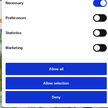
Necessary
Selection
1
2
next ›
last »
Pages
Preferences
Statistics
Marketing
Allow all
Allow selection
Deny