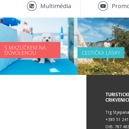
Multimédia
Promo
S MAZLÍČKEM NA
DOVOLENOU
CESTIČKA LÁSKY
SERVISNÍ INFORMACE
TURISTICK
CRIKVENIC
Podmínky použití
Trg Stjepana
+385 51 241
OIB: 787 48