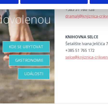
perfektní
Dramaljsko selce 30, D
+385 51 786 128
dovolenou
dramalj@knjiznica-crikv
KNIHOVNA SELCE
Šetalište Ivana Jeličića 7
KDE SE UBYTOVAT
+385 51 765 172
selce@knjiznica-crikven
GASTRONOMIE
UDÁLOSTI