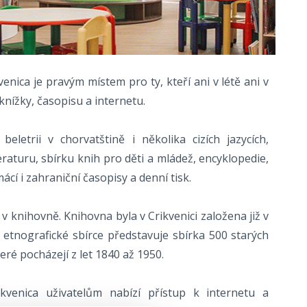
nica je pravým místem pro ty, kteří ani v létě ani v
nížky, časopisu a internetu.
beletrii v chorvatštině i několika cizích jazycích,
aturu, sbírku knih pro děti a mládež, encyklopedie,
ácí i zahraniční časopisy a denní tisk.
 v knihovně. Knihovna byla v Crikvenici založena již v
 etnografické sbírce představuje sbírka 500 starých
eré pocházejí z let 1840 až 1950.
kvenica uživatelům nabízí přístup k internetu a