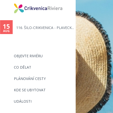
You
are
15
116. ŠILO-CRIKVENICA - PLAVECK...
here
AUG
OBJEVTE RIVIÉRU
CO DĚLAT
PLÁNOVÁNÍ CESTY
KDE SE UBYTOVAT
UDÁLOSTI