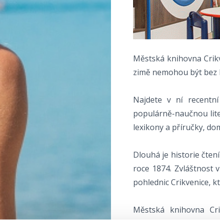
Městská knihovna Crikve
zimě nemohou být bez k
Najdete v ní recentní 
populárně-naučnou liter
lexikony a příručky, dom
Dlouhá je historie čtení
roce 1874. Zvláštnost v
pohlednic Crikvenice, kt
Městská knihovna Cri