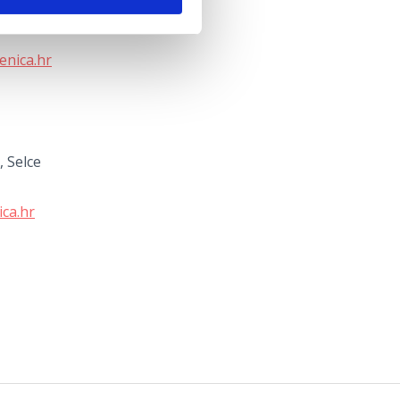
ramalj
enica.hr
, Selce
ica.hr