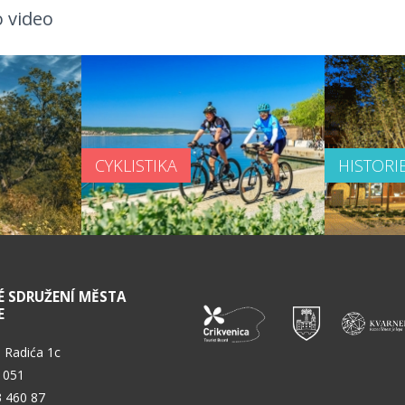
 video
CYKLISTIKA
HISTORI
É SDRUŽENÍ MĚSTA
E
 Radića 1c
 051
3 460 87