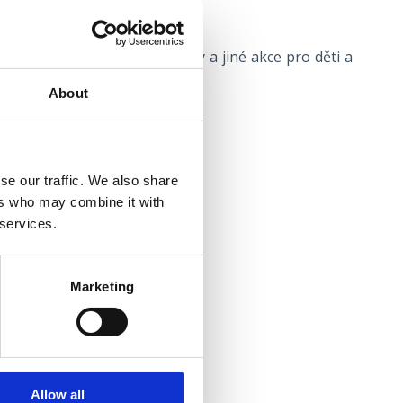
skenování knižního materiálu.
 konají výtvarné a jiné výstavy a jiné akce pro děti a
About
se our traffic. We also share
CRIKVENICA
ers who may combine it with
a
 services.
1
kvenica.hr
Marketing
a.hr
Allow all