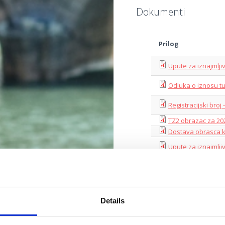
Dokumenti
Prilog
Upute za iznajmlji
Odluka o iznosu tu
Registracijski broj
TZ2 obrazac za 20
Dostava obrasca 
Upute za iznajmlji
Odluka o iznosu tu
Odluka o visini tur
Crikvenicu
Details
Upute za iznajmlji
Odluka o visini tur
Crikvenicu