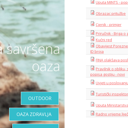
Uputa MINTS - pop
Obrazac pritužbe
Cjenik - primjer
Priručnik - Briga o
Kućni red
a savršena
Obavijest Porezne 
ID broja
oaza
FINA olakšava posl
Pravilnik o obliku,
popisa gostiju - novi
Uvjeti u poslovanj
Turistički inspektor
OUTDOOR
Uputa Ministarstv
OAZA ZDRAVLJA
Radno vrijeme lije