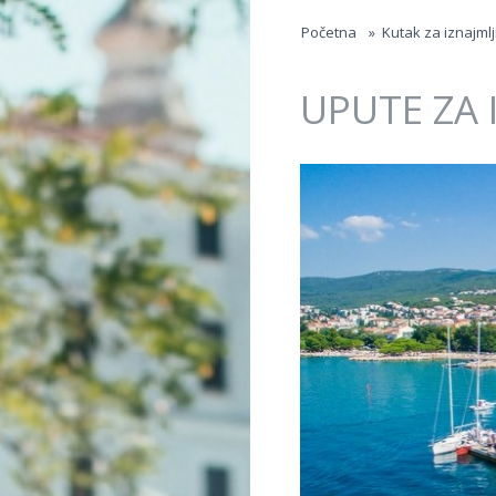
Jump to navigation
Početna
»
Kutak za iznajml
UPUTE ZA 