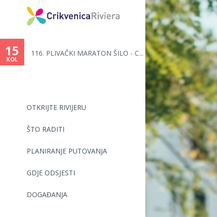
Vi
ste
15
116. PLIVAČKI MARATON ŠILO - C...
ovdje
KOL
OTKRIJTE RIVIJERU
ŠTO RADITI
PLANIRANJE PUTOVANJA
GDJE ODSJESTI
DOGAĐANJA