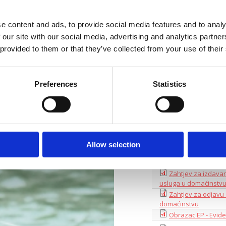
Odluka o paušalno
Obrazac TZ-2
e content and ads, to provide social media features and to analy
UPUTE ZA IZNAJMLJ
 our site with our social media, advertising and analytics partn
 provided to them or that they’ve collected from your use of their
Turistička pristojb
Odluka o visini tur
Crikvenica
Preferences
Statistics
Zakon o članarina
Pravilnik o godiš
Pravilnik o dopuni 
iznajmljivači
Allow selection
Pravilnik o izmjena
Vodič za iznajmlji
Zahtjev za izdava
usluga u domaćinstvu
Zahtjev za odjavu
domaćinstvu
Obrazac EP - Evid