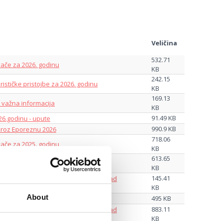
Veličina
532.71
vače za 2026. godinu
KB
242.15
rističke pristojbe za 2026. godinu
KB
169.13
 - važna informacija
KB
91.49 KB
26.godinu - upute
990.9 KB
kroz Eporeznu 2026
718.06
vače za 2025. godinu
KB
613.65
rističke pristojbe za 2027. godinu
KB
145.41
ističke pristojbe za 2025 godinu za Grad
KB
About
495 KB
vače za 2024. godinu
883.11
ističke pristojbe za 2024 godinu za Grad
KB