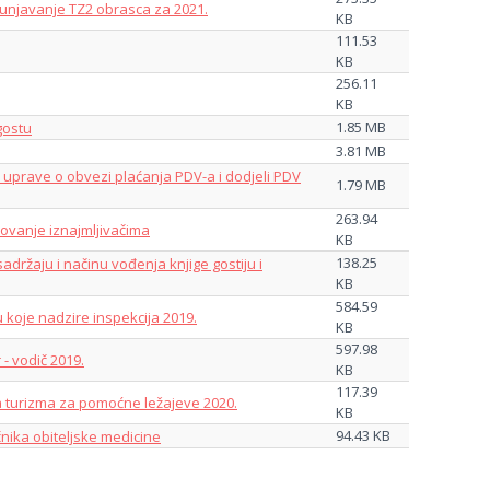
unjavanje TZ2 obrasca za 2021.
KB
111.53
KB
256.11
KB
1.85 MB
 gostu
3.81 MB
uprave o obvezi plaćanja PDV-a i dodjeli PDV
1.79 MB
263.94
ovanje iznajmljivačima
KB
138.25
 sadržaju i načinu vođenja knjige gostiju i
KB
584.59
u koje nadzire inspekcija 2019.
KB
597.98
 - vodič 2019.
KB
117.39
a turizma za pomoćne ležajeve 2020.
KB
94.43 KB
čnika obiteljske medicine