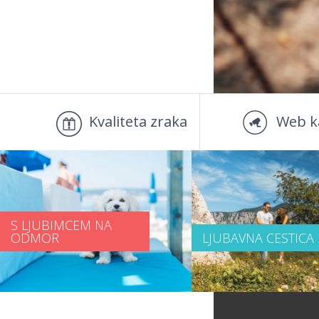
Kvaliteta zraka
Web k
S LJUBIMCEM NA
ODMOR
LJUBAVNA CESTICA