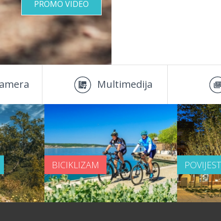
PROMO VIDEO
amera
Multimedija
BICIKLIZAM
POVIJES