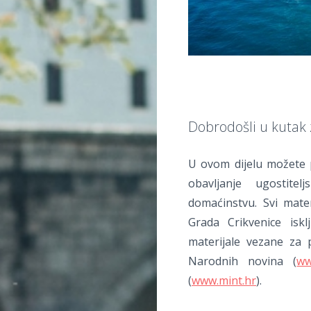
Dobrodošli u kutak z
U ovom dijelu možete p
obavljanje ugostite
domaćinstvu. Svi mater
Grada Crikvenice isk
materijale vezane za 
Narodnih novina (
ww
(
www.mint.hr
).