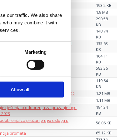
193.2 KB
m porezu za Grad Crikvenicu
1.9 MB
se our traffic. We also share
290.58
IVAČE 2023
ers who may combine it with
KB
 services.
148.74
a za 2023. godinu u valuti €
KB
135.63
ističke pristojbe za 2023. godinu - Grad
KB
Marketing
164.11
ma turističkim zajednicama 2020.
KB
583.36
njem paušalnom iznosu članarine
KB
119.64
Pravilnika za turističku članarinu -
KB
Allow all
1.21 MB
ma Pravilnika - turistička članarina 2022
1.11 MB
vače privatnog smještaja
194.34
nje rješenja o odobrenju za pružanje ugo
KB
 2023
 odobrenja za pružanje ugo usluga u
58.06 KB
65.12 KB
encija prometa
273.35