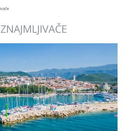
jivače
IZNAJMLJIVAČE