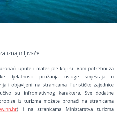
a iznajmljivače!
ronaći upute i materijale koji su Vam potrebni za
ljske djelatnosti pružanja usluge smještaja u
ijali objavljeni na stranicama Turističke zajednice
ljučivo su infromativnog karaktera. Sve dodatne
propise iz turizma možete pronaći na stranicama
w.nn.hr
) i na stranicama Ministarstva turizma