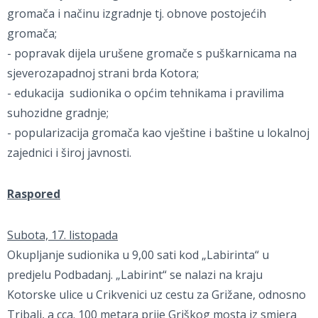
gromača i načinu izgradnje tj. obnove postojećih
gromača;
- popravak dijela urušene gromače s puškarnicama na
sjeverozapadnoj strani brda Kotora;
- edukacija sudionika o općim tehnikama i pravilima
suhozidne gradnje;
- popularizacija gromača kao vještine i baštine u lokalnoj
zajednici i široj javnosti.
Raspored
Subota, 17. listopada
Okupljanje sudionika u 9,00 sati kod „Labirinta“ u
predjelu Podbadanj. „Labirint“ se nalazi na kraju
Kotorske ulice u Crikvenici uz cestu za Grižane, odnosno
Tribalj, a cca. 100 metara prije Griškog mosta iz smjera