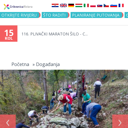
Jump to navigation
OTKRIJTE RIVIJERU
ŠTO RADITI
PLANIRANJE PUTOVANJA
15
116. PLIVAČKI MARATON ŠILO - C...
KOL
Vi
ste
Početna
»
Događanja
ovdje
‹
›