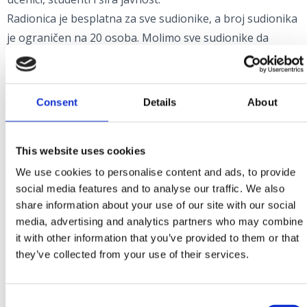
Radionica je besplatna za sve sudionike, a broj sudionika
je ograničen na 20 osoba. Molimo sve sudionike da
obuju odgovarajuću radnu obuću, a organizatori će im
osigurati zaštitne rukavice.
Consent
Details
About
Rad s kamenom po svojoj je prirodi opasan i može
dovesti do ozljeda. Iako će organizatori voditi brigu o
This website uses cookies
vašoj sigurnosti, potrebno je da sami procjenite svoje
fizičke sposobnosti i vještinu za svaki od poslova koji će
We use cookies to personalise content and ads, to provide
social media features and to analyse our traffic. We also
se obavljati na radionici. Sudjelovanjem na radionici
share information about your use of our site with our social
prihvaćate vlastitu i odbacujete organizatorovu
media, advertising and analytics partners who may combine
odgovornost za moguće ozljede.
it with other information that you’ve provided to them or that
they’ve collected from your use of their services.
Molimo sve ozbiljno zainteresirane da prijave svoj
dolazak na sljedeće kontakte:
Consent