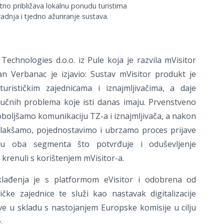
tno približava lokalnu ponudu turistima
dnja i tjedno ažuriranje sustava.
 Technologies d.o.o. iz Pule koja je razvila mVisitor
ean Verbanac je izjavio: Sustav mVisitor produkt je
urističkim zajednicama i iznajmljivačima, a daje
jučnih problema koje isti danas imaju. Prvenstveno
oboljšamo komunikaciju TZ-a i iznajmljivača, a nakon
olakšamo, pojednostavimo i ubrzamo proces prijave
o u oba segmenta što potvrđuje i oduševljenje
ć krenuli s korištenjem mVisitor-a.
sklađenja je s platformom eVisitor i odobrena od
ičke zajednice te služi kao nastavak digitalizacije
ve u skladu s nastojanjem Europske komisije u cilju
.