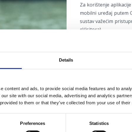
Za korištenje aplikacije
mobilni uređaj putem Go
sustav važećim pristupn
eVisitora).
Sustav nudi nekoliko m
Details
Turist se samostalno 
dodjeljuje QR kod tur
prije dolaska turista 
(iznajmljivač dostavl
e content and ads, to provide social media features and to analy
Osim ovog načina, izn
 our site with our social media, advertising and analytics partn
ispisan na listu pap
 provided to them or that they’ve collected from your use of their
osobne podatke skenir
dužan unutar aplikaci
turist je automatski pr
upis (skeniranjem 
Preferences
Statistics
iznajmljivaču od pokr