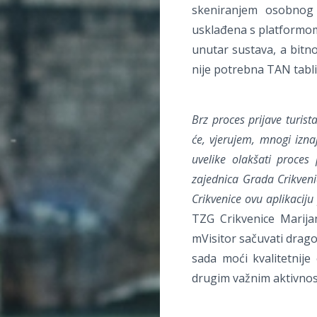
skeniranjem osobnog 
usklađena s platformom
unutar sustava, a bitno
nije potrebna TAN tablic
Brz proces prijave turis
će, vjerujem, mnogi iznaj
uvelike olakšati proces
zajednica Grada Crikveni
Crikvenice ovu aplikacij
TZG Crikvenice Marijan
mVisitor sačuvati drago
sada moći kvalitetnije 
drugim važnim aktivnos