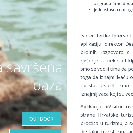
a i grada čime doda
jednostavna nadogra
Ispred tvrtke Intersoft
aplikaciju, direktor D
brojnih razgovora s t
rješenje za neke od kl
a savršena
smo se vodili time da p
toga da iznajmljivaču 
oaza
turista. Uspjeli sm
iznajmljivača koji su ve
Aplikacija mVisitor u
strane Hrvatske turist
OUTDOOR
procesa u turizmu, a s
digitalne transformacije