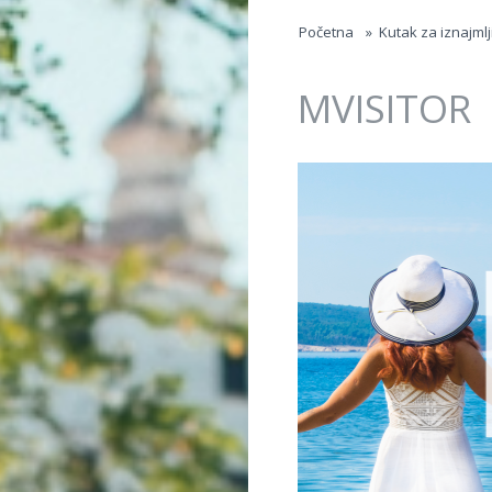
Jump to navigation
Početna
»
Kutak za iznajml
MVISITOR