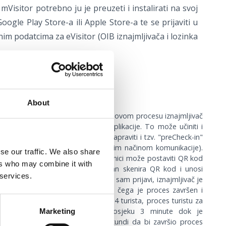
 mVisitor potrebno ju je preuzeti i instalirati na svoj
ogle Play Store-a ili Apple Store-a te se prijaviti u
im podatcima za eVisitor (OIB iznajmljivača i lozinka
ogućnosti prijave:
About
prijavljuje sam putem QR koda. U ovom procesu iznajmljivač
istu kojeg preuzima iz mVisitor aplikacije. To može učiniti i
na samu lokaciju čime je moguće napraviti i tzv. "preCheck-in"
ja turistu QR kod e-mailom ili drugim načinom komunikacije).
se our traffic. We also share
ajmljivač u svojoj smještajnoj jedinici može postaviti QR kod
ers who may combine it with
ira te turist po dolasku u apartman skenira QR kod i unosi
 services.
anjem dokumenta. Kada se turist sam prijavi, iznajmljivač je
je odobriti njegovu prijavu nakon čega je proces završen i
ijavljen u sustav eVisitor. Na bazi 4 turista, proces turistu za
osobnog dokumenta) traje u prosjeku 3 minute dok je
Marketing
etanja aplikacije potrebno 10 sekundi da bi završio proces