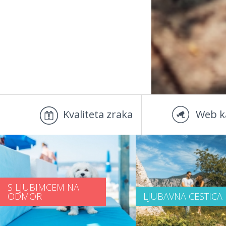
Kvaliteta zraka
Web k
S LJUBIMCEM NA
ODMOR
LJUBAVNA CESTICA