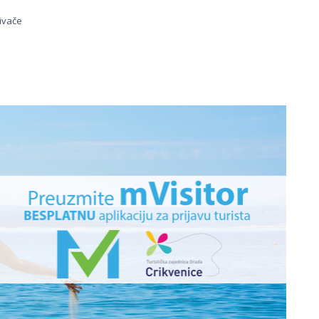
jivače