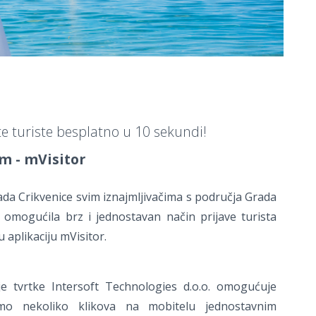
ite turiste besplatno u 10 sekundi!
m - mVisitor
ada Crikvenice svim iznajmljivačima s područja Grada
 omogućila brz i jednostavan način prijave turista
aplikaciju mVisitor.
je tvrtke Intersoft Technologies d.o.o. omogućuje
amo nekoliko klikova na mobitelu jednostavnim