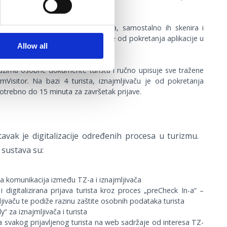
preuzima osobne dokumente turista, samostalno ih skenira i
. Na bazi 4 turista, iznajmljivaču je od pokretanja aplikacije u
Allow all
3 minute za završetak prijave.
preuzima osobne dokumente turista i ručno upisuje sve tražene
mVisitor. Na bazi 4 turista, iznajmljivaču je od pokretanja
potrebno do 15 minuta za završetak prijave.
tavak je digitalizacije određenih procesa u turizmu.
 sustava su:
nija komunikacija između TZ-a i iznajmljivača
i digitalizirana prijava turista kroz proces „preCheck In-a“ –
ljivaču te podiže razinu zaštite osobnih podataka turista
y“ za iznajmljivača i turista
 svakog prijavljenog turista na web sadržaje od interesa TZ-