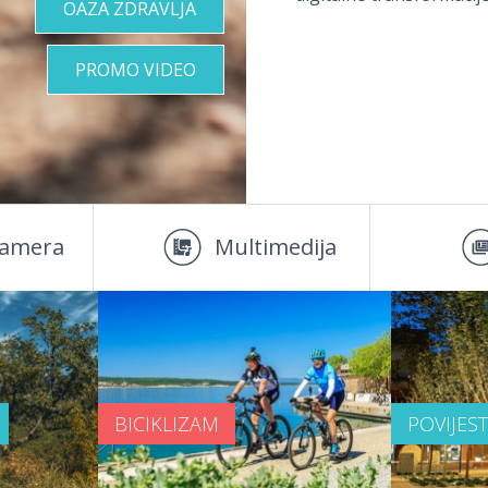
OAZA ZDRAVLJA
PROMO VIDEO
amera
Multimedija
BICIKLIZAM
POVIJES