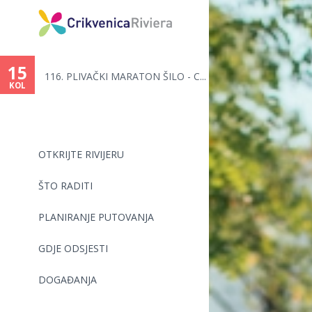
Vi
ste
15
116. PLIVAČKI MARATON ŠILO - C...
ovdje
KOL
OTKRIJTE RIVIJERU
ŠTO RADITI
PLANIRANJE PUTOVANJA
GDJE ODSJESTI
DOGAĐANJA