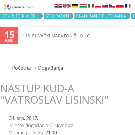
Jump to navigation
OTKRIJTE RIVIJERU
ŠTO RADITI
PLANIRANJE PUTOVANJA
15
116. PLIVAČKI MARATON ŠILO - C...
KOL
Vi
ste
Početna
»
Događanja
ovdje
NASTUP KUD-A
"VATROSLAV LISINSKI"
31. srp. 2017.
Mjesto događanja:
Crikvenica
Vrijeme početka:
21:00