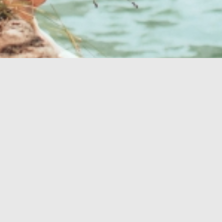
Vaša savršena
oaza
OAZA ZDRAVLJA
OUTDOOR
PROMO VIDEO