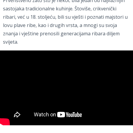
Prvenstveno zato što je nekoć bila jedan od najvažnijih
sastojaka tradicionalne kuhinje. Štoviše, crikvenički
ribari, već u 18. stoljeću, bili su vješti i poznati majstori u
lovu plave ribe, kao i drugih vrsta, a mnogi su svoja
znanja i vještine prenosili generacijama ribara diljem
svijeta.