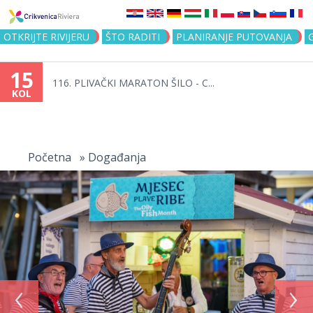
Jump to navigation
OTKRIJTE RIVIJERU
ŠTO RADITI
PLANIRANJE PUTOVANJA
15
116. PLIVAČKI MARATON ŠILO - C...
KOL
Vi
ste
Početna
»
Događanja
ovdje
‹
›