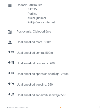
Dodaci:
Parkiralište
SAT TV
Perilica
Kućni ljubimci
Priključak za internet
Poslovanje:
Cjelogodišnje
Udaljenost od mora:
600
Udaljenost od centra:
500
Udaljenost od restorana:
200
Udaljenost od sportskih sadržaja:
250
Udaljenost od trgovine:
250
Udaljenost od zabavnih sadržaja:
500