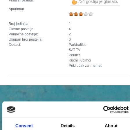
Vrsta smještaja:
734 gostiju je glasalo.
Apartman
Broj jedinica:
1
Glavne postelje:
4
Pomoćne postelje:
2
Ukupan broj postelja:
6
Dodaci:
Parkiralište
SAT TV
Perilica
Kućni ljubimci
Priključak za internet
Consent
Details
About