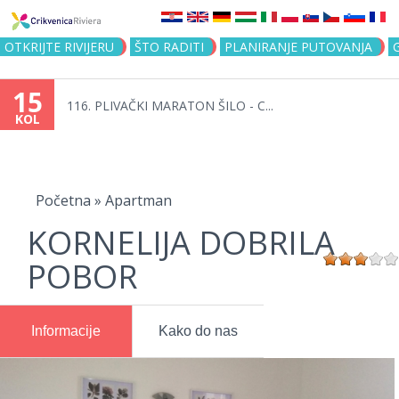
Jump to navigation
OTKRIJTE RIVIJERU
ŠTO RADITI
PLANIRANJE PUTOVANJA
15
116. PLIVAČKI MARATON ŠILO - C...
KOL
Vi
ste
Početna
»
Apartman
KORNELIJA DOBRILA
ovdje
POBOR
Informacije
Kako do nas