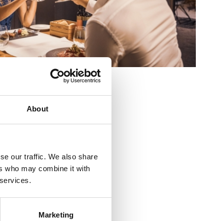
a:
30
16
About
 11
5 51 615 979
se our traffic. We also share
ers who may combine it with
dišnje
 services.
:
200
Marketing
a:
150