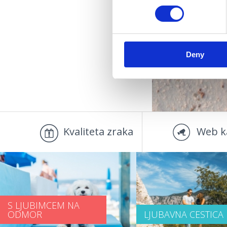
DOG
Deny
Kvaliteta zraka
Web k
S LJUBIMCEM NA
ODMOR
LJUBAVNA CESTICA