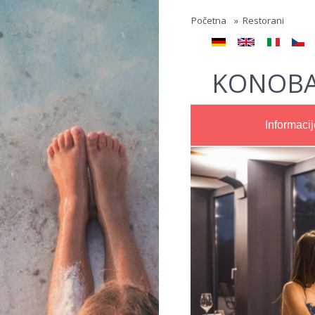
Jump to navigation
Početna
»
Restorani
KONOBA
Informacij