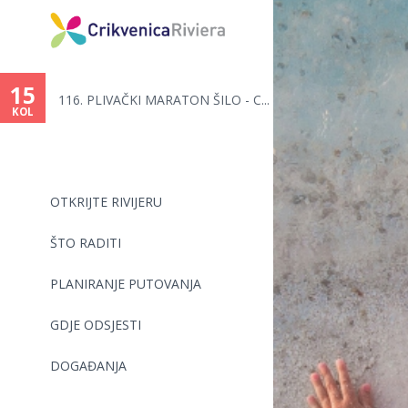
Vi
ste
15
116. PLIVAČKI MARATON ŠILO - C...
ovdje
KOL
OTKRIJTE RIVIJERU
ŠTO RADITI
PLANIRANJE PUTOVANJA
GDJE ODSJESTI
DOGAĐANJA