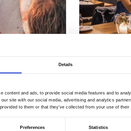
Broj sjedećih mjesta unutr
Broj sjedećih mjesta vani:
Details
Adresa:
Vinodolska
Rivijera s
Mjesto:
Crikvenica
najljepšim
Kontakt brojevi:
+38
e content and ads, to provide social media features and to analy
 our site with our social media, advertising and analytics partn
plažama
Poslovanje:
Cjelogo
 provided to them or that they’ve collected from your use of their
Udaljenost od mora
Preferences
Statistics
Udaljenost od centr