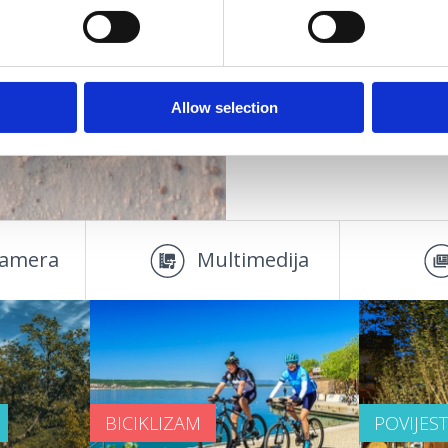
AĐANJA
PLAŽE
OUTDOOR
Allow selection
amera
Multimedija
BICIKLIZAM
POVIJES