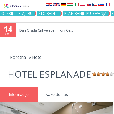
Jump to navigation
OTKRIJTE RIVIJERU
ŠTO RADITI
PLANIRANJE PUTOVANJA
14
Dan Grada Crikvenice - Toni Ce...
KOL
Vi
ste
Početna
»
Hotel
ovdje
HOTEL ESPLANADE
Informacije
Kako do nas