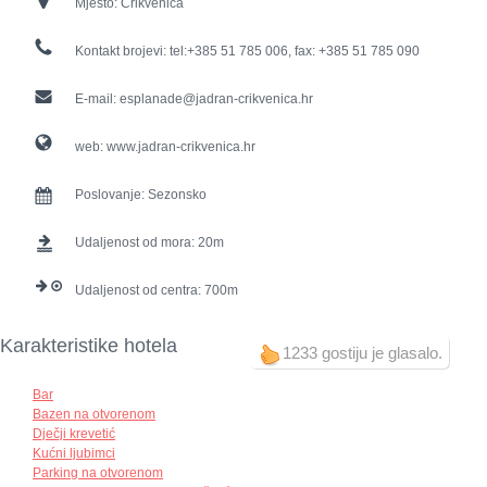
Mjesto:
Crikvenica
Kontakt brojevi:
tel:+385 51 785 006, fax: +385 51 785 090
E-mail:
esplanade@jadran-crikvenica.hr
web:
www.jadran-crikvenica.hr
Poslovanje:
Sezonsko
Udaljenost od mora:
20
Udaljenost od centra:
700
Karakteristike hotela
1233 gostiju je glasalo.
Bar
Bazen na otvorenom
Dječji krevetić
Kućni ljubimci
Parking na otvorenom