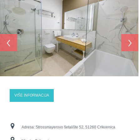
‹
›
VIŠE INFORMACIJA
Adresa:
Strossmayerovo šetalište 52, 51260 Crikvenica