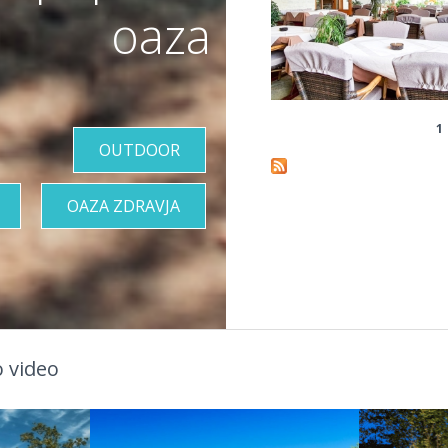
oaza
1
Pages
OUTDOOR
OAZA ZDRAVJA
 video