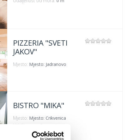
Udaljenost od mora:
0 m
PIZZERIA "SVETI
JAKOV"
Mjesto:
Mjesto: Jadranovo
BISTRO "MIKA"
Mjesto:
Mjesto: Crikvenica
Udaljenost od mora:
400 m