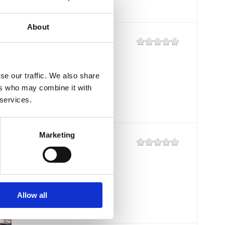
About
BISTROT "GRILL
CRIKVENICA"
se our traffic. We also share
Mjesto:
Mjesto: Crikvenica
ers who may combine it with
Udaljenost od mora:
10 m
 services.
Marketing
RESTAURANT
"KANTUNIĆ"
Mjesto:
Mjesto: Selce
Udaljenost od mora:
10 m
Allow all