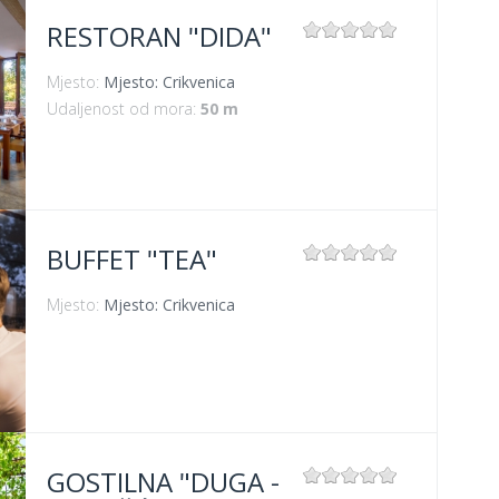
RESTORAN "DIDA"
Mjesto:
Mjesto: Crikvenica
Udaljenost od mora:
50 m
BUFFET "TEA"
Mjesto:
Mjesto: Crikvenica
GOSTILNA "DUGA -