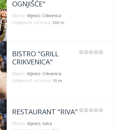
OGNJIŠĆE"
Mjesto:
Mjesto: Crikvenica
Udaljenost od mora:
300 m
BISTRO "GRILL
CRIKVENICA"
Mjesto:
Mjesto: Crikvenica
Udaljenost od mora:
10 m
RESTAURANT "RIVA"
Mjesto:
Mjesto: Selce