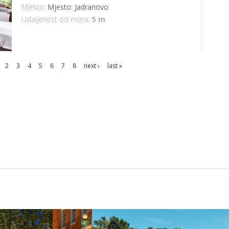
Mjesto:
Mjesto: Jadranovo
Udaljenost od mora:
5 m
2
3
4
5
6
7
8
next ›
last »