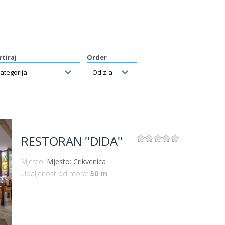
rtiraj
Order
RESTORAN "DIDA"
Mjesto:
Mjesto: Crikvenica
Udaljenost od mora:
50 m