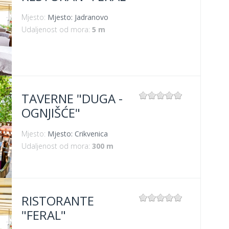
Mjesto:
Mjesto: Jadranovo
Udaljenost od mora:
5 m
TAVERNE "DUGA -
OGNJIŠĆE"
Mjesto:
Mjesto: Crikvenica
Udaljenost od mora:
300 m
RISTORANTE
"FERAL"