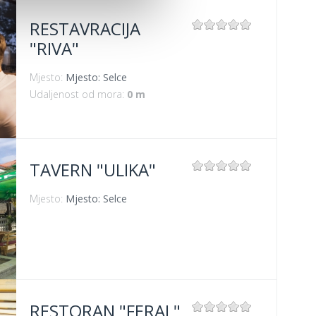
RESTAVRACIJA
"RIVA"
Mjesto:
Mjesto: Selce
Udaljenost od mora:
0 m
TAVERN "ULIKA"
Mjesto:
Mjesto: Selce
RESTORAN "FERAL"