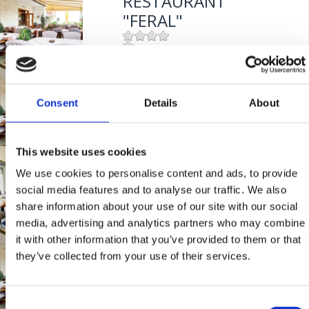
RESTAURANT
"FERAL"
Mjesto:
Mjesto: Jadranovo
RESTORAN "FERAL"
Udaljenost od mora:
5 m
Consent
Details
About
Mjesto:
Mjesto: Jadranovo
Udaljenost od mora:
5 m
This website uses cookies
BISTRO "MIKA"
We use cookies to personalise content and ads, to provide
social media features and to analyse our traffic. We also
share information about your use of our site with our social
Mjesto:
Mjesto: Crikvenica
media, advertising and analytics partners who may combine
Udaljenost od mora:
400 m
it with other information that you’ve provided to them or that
RESTAVRACIJA
they’ve collected from your use of their services.
"FERAL"
Consent