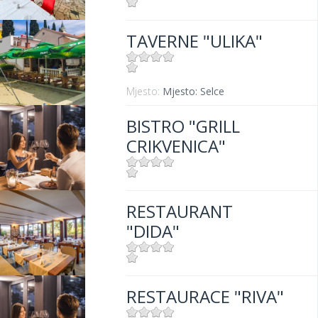
Mjesto:
Mjesto: Jadranovo
TAVERNE "ULIKA"
Mjesto:
Mjesto: Selce
BISTRO "GRILL
CRIKVENICA"
Mjesto:
Mjesto: Crikvenica
RESTAURANT
Udaljenost od mora:
10 m
"DIDA"
Mjesto:
Mjesto: Crikvenica
RESTAURACE "RIVA"
Udaljenost od mora:
50 m