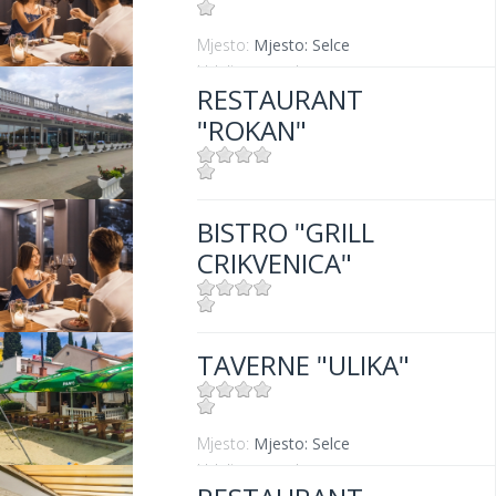
Mjesto:
Mjesto: Selce
Udaljenost od mora:
0 m
RESTAURANT
"ROKAN"
Mjesto:
Mjesto: Selce
BISTRO "GRILL
CRIKVENICA"
Mjesto:
Mjesto: Crikvenica
TAVERNE "ULIKA"
Udaljenost od mora:
10 m
Mjesto:
Mjesto: Selce
Udaljenost od mora:
5 m