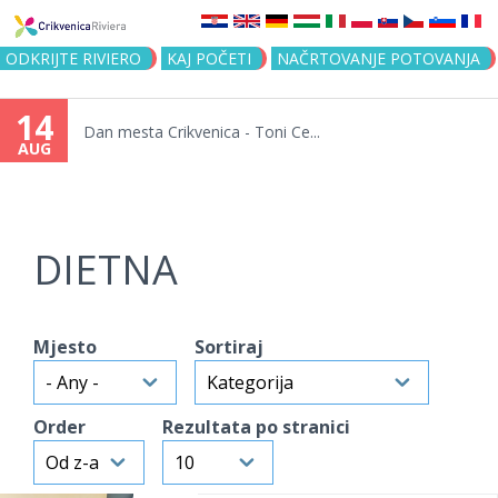
Jump to navigation
ODKRIJTE RIVIERO
KAJ POČETI
NAČRTOVANJE POTOVANJA
14
Dan mesta Crikvenica - Toni Ce...
AUG
DIETNA
Mjesto
Sortiraj
Order
Rezultata po stranici