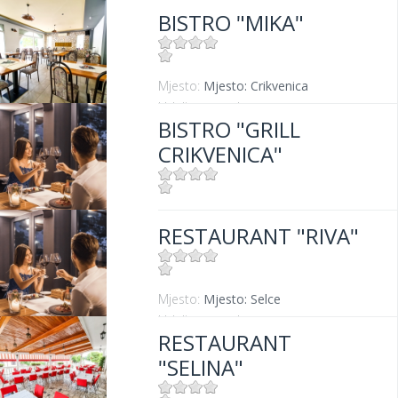
BISTRO "MIKA"
Mjesto:
Mjesto: Crikvenica
Udaljenost od mora:
400 m
BISTRO "GRILL
CRIKVENICA"
Mjesto:
Mjesto: Crikvenica
RESTAURANT "RIVA"
Udaljenost od mora:
10 m
Mjesto:
Mjesto: Selce
Udaljenost od mora:
0 m
RESTAURANT
"SELINA"