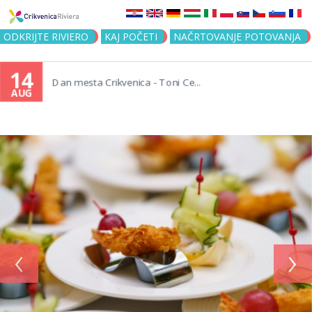
Jump to navigation
ODKRIJTE RIVIERO
KAJ POČETI
NAČRTOVANJE POTOVANJA
14
Dan mesta Crikvenica - Toni Ce...
AUG
‹
›