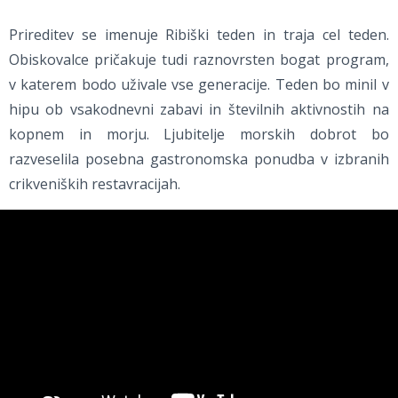
Prireditev se imenuje Ribiški teden in traja cel teden.
Obiskovalce pričakuje tudi raznovrsten bogat program,
v katerem bodo uživale vse generacije. Teden bo minil v
hipu ob vsakodnevni zabavi in številnih aktivnostih na
kopnem in morju. Ljubitelje morskih dobrot bo
razveselila posebna gastronomska ponudba v izbranih
crikveniških restavracijah.