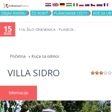
Jump to navigation
OBJAV RIVIÉRU
ČO ROBIŤ
PLÁNOVANIE CESTY
KDE SA UB
15
116. ŠILO-CRIKVENICA - PLAVECK...
AUG
You
are
Početna
»
Kuća za odmor
here
VILLA SIDRO
Informacije