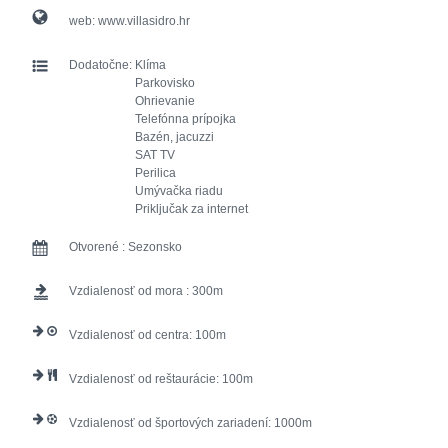
web:
www.villasidro.hr
Dodatočne:
Klíma
Parkovisko
Ohrievanie
Telefónna prípojka
Bazén, jacuzzi
SAT TV
Perilica
Umývačka riadu
Priključak za internet
Otvorené :
Sezonsko
Vzdialenosť od mora :
300
Vzdialenosť od centra:
100
Vzdialenosť od reštaurácie:
100
Vzdialenosť od športových zariadení:
1000