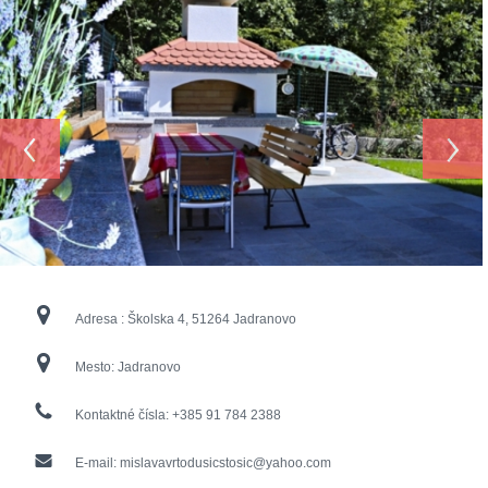
‹
›
Adresa :
Školska 4, 51264 Jadranovo
Mesto:
Jadranovo
Kontaktné čísla:
+385 91 784 2388
E-mail:
mislavavrtodusicstosic@yahoo.com