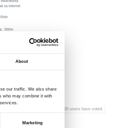
miláčikovia
ak za internet
išnje
a :
300
tra:
2500
aurácie:
300
About
rtových zariadení:
1000
hodu :
300
se our traffic. We also share
avných zariadení :
1000
ers who may combine it with
 services.
730 users have voted.
Marketing