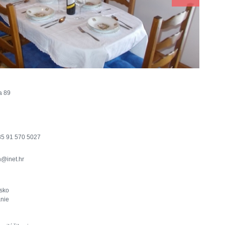
a 89
5 91 570 5027
n@inet.hr
sko
nie