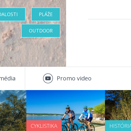
DALOSTI
PLÁŽE
OUTDOOR
média
Promo video
CYKLISTIKA
HISTÓRI