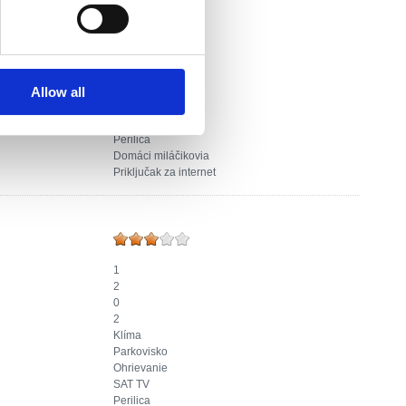
2
8
1
9
Klíma
Allow all
Parkovisko
Ohrievanie
SAT TV
Perilica
Domáci miláčikovia
Priključak za internet
1
2
0
2
Klíma
Parkovisko
Ohrievanie
SAT TV
Perilica