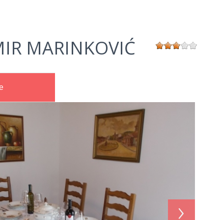
IR MARINKOVIĆ
e
›