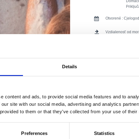
Domáci 
Priključ
Otvorené :
Cjelogod
Vzdialenosť od mor
Vzdialenosť od cen
Vzdialenosť od rešt
Details
Vzdialenosť od špo
Vzdialenosť od obc
e content and ads, to provide social media features and to analy
Vzdialenosť od záb
 our site with our social media, advertising and analytics partn
 provided to them or that they’ve collected from your use of their
Druh ubytovania :
Apartmán
Preferences
Statistics