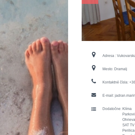
Adresa :
Vukovarsk
Mesto:
Dramalj
Kontaktné čísla:
+38
E-mail:
jadran.mari
Dodatočne:
Klíma
Parkovi
Ohrieva
SAT TV
Perilica