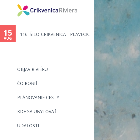
You
are
15
116. ŠILO-CRIKVENICA - PLAVECK...
here
AUG
OBJAV RIVIÉRU
ČO ROBIŤ
PLÁNOVANIE CESTY
KDE SA UBYTOVAŤ
UDALOSTI