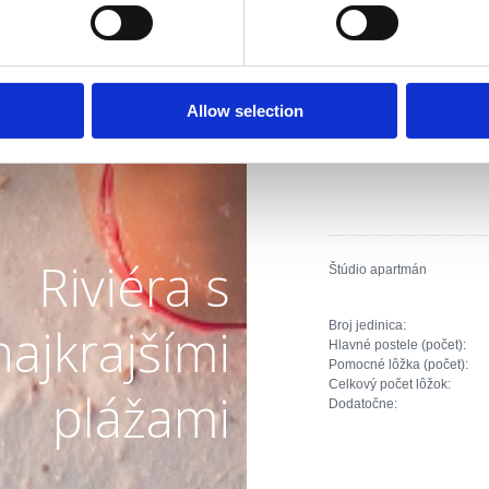
Broj jedinica:
Hlavné postele (počet):
Pomocné lôžka (počet):
Celkový počet lôžok:
Dodatočne:
Allow selection
Riviéra s
Štúdio apartmán
Broj jedinica:
najkrajšími
Hlavné postele (počet):
Pomocné lôžka (počet):
Celkový počet lôžok:
plážami
Dodatočne: