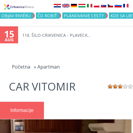
Jump to navigation
OBJAV RIVIÉRU
ČO ROBIŤ
PLÁNOVANIE CESTY
KDE SA UB
15
116. ŠILO-CRIKVENICA - PLAVECK...
AUG
You
are
Početna
»
Apartman
here
CAR VITOMIR
Informacije