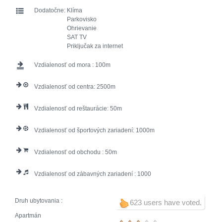
Dodatočne:
Klíma
Parkovisko
Ohrievanie
SAT TV
Priključak za internet
Vzdialenosť od mora :
100
Vzdialenosť od centra:
2500
Vzdialenosť od reštaurácie:
50
Vzdialenosť od športových zariadení:
1000
Vzdialenosť od obchodu :
50
Vzdialenosť od zábavných zariadení :
1000
Druh ubytovania :
623 users have voted.
Apartmán