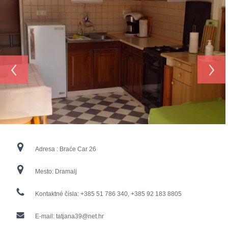
‹
›
Adresa :
Braće Car 26
Mesto:
Dramalj
Kontaktné čísla:
+385 51 786 340, +385 92 183 8805
E-mail:
tatjana39@net.hr