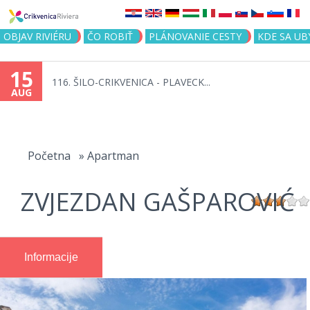
Jump to navigation
OBJAV RIVIÉRU
ČO ROBIŤ
PLÁNOVANIE CESTY
KDE SA UB
15
116. ŠILO-CRIKVENICA - PLAVECK...
AUG
You
are
Početna
»
Apartman
here
ZVJEZDAN GAŠPAROVIĆ
Informacije