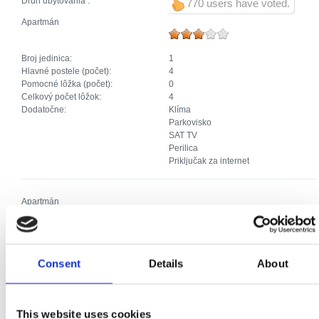
Druh ubytovania :
770 users have voted.
Apartmán
Broj jedinica:
1
Hlavné postele (počet):
4
Pomocné lôžka (počet):
0
Celkový počet lôžok:
4
Dodatočne:
Klíma
Parkovisko
SAT TV
Perilica
Priključak za internet
Apartmán
Broj jedinica:
1
Hlavné postele (počet):
2
Consent
Details
About
Pomocné lôžka (počet):
1
Celkový počet lôžok:
3
Dodatočne:
Klíma
Parkovisko
This website uses cookies
SAT TV