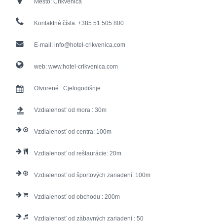
Mesto:
Crikvenica
Kontaktné čísla:
+385 51 505 800
E-mail:
info@hotel-crikvenica.com
web:
www.hotel-crikvenica.com
Otvorené :
Cjelogodišnje
Vzdialenosť od mora :
30
Vzdialenosť od centra:
100
Vzdialenosť od reštaurácie:
20
Vzdialenosť od športových zariadení:
100
Vzdialenosť od obchodu :
200
Vzdialenosť od zábavných zariadení :
50