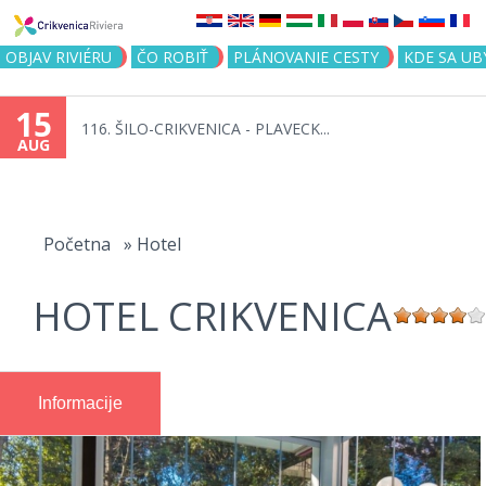
Jump to navigation
OBJAV RIVIÉRU
ČO ROBIŤ
PLÁNOVANIE CESTY
KDE SA UB
15
116. ŠILO-CRIKVENICA - PLAVECK...
AUG
You
are
Početna
»
Hotel
here
HOTEL CRIKVENICA
Informacije