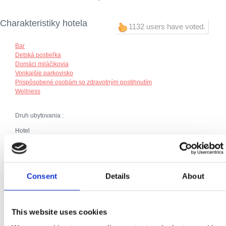
Charakteristiky hotela
1132 users have voted.
Bar
Detská postieľka
Domáci miláčikovia
Vonkajšie parkovisko
Prispôsobené osobám so zdravotným postihnutím
Wellness
Druh ubytovania :
Hotel
Dodatočne:
Raňajky
Klíma
Parkovisko
Consent
Details
About
Ohrievanie
Telefónna prípojka
SAT TV
Priključak za internet
This website uses cookies