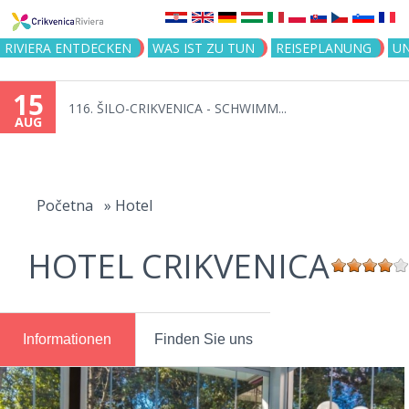
Jump to navigation
RIVIERA ENTDECKEN
WAS IST ZU TUN
REISEPLANUNG
U
15
116. ŠILO-CRIKVENICA - SCHWIMM...
AUG
You
are
Početna
»
Hotel
here
HOTEL CRIKVENICA
Informationen
Finden Sie uns