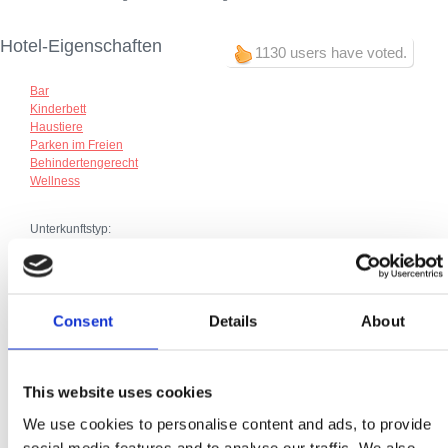
Hotel-Eigenschaften
1130 users have voted.
Bar
Kinderbett
Haustiere
Parken im Freien
Behindertengerecht
Wellness
Unterkunftstyp:
Hotel
Zusätze:
Frühstück
Consent
Details
About
Klima
Parkplatz
Heizung
Telefonanschluss
This website uses cookies
SAT TV
Internetanschluss
We use cookies to personalise content and ads, to provide
social media features and to analyse our traffic. We also