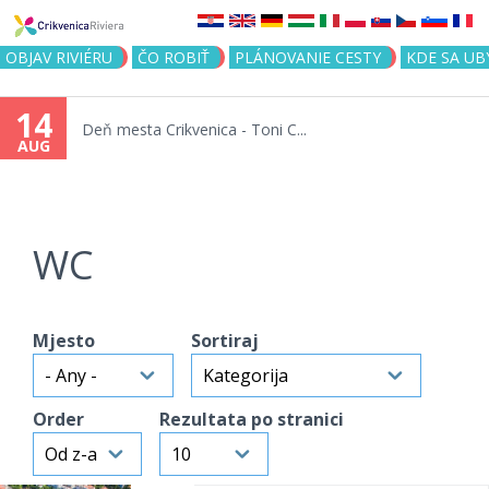
Jump to navigation
OBJAV RIVIÉRU
ČO ROBIŤ
PLÁNOVANIE CESTY
KDE SA UB
14
Deň mesta Crikvenica - Toni C...
AUG
WC
Mjesto
Sortiraj
Order
Rezultata po stranici