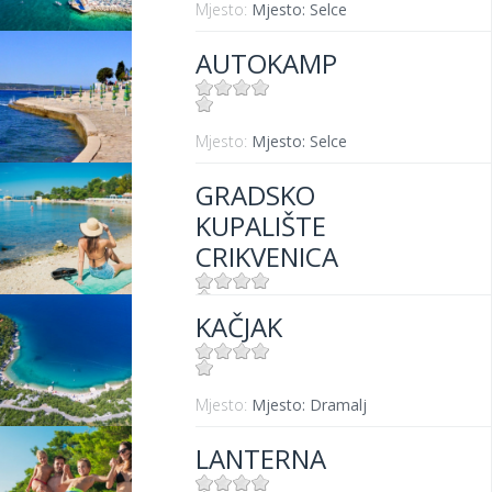
Mjesto:
Mjesto: Selce
AUTOKAMP
Mjesto:
Mjesto: Selce
GRADSKO
KUPALIŠTE
CRIKVENICA
KAČJAK
Mjesto:
Mjesto: Crikvenica
Mjesto:
Mjesto: Dramalj
LANTERNA