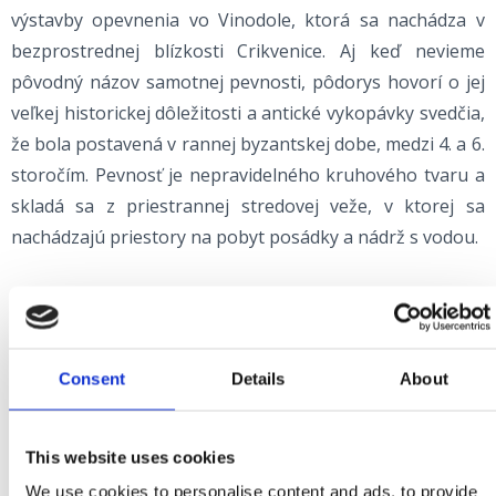
výstavby opevnenia vo Vinodole, ktorá sa nachádza v
bezprostrednej blízkosti Crikvenice. Aj keď nevieme
pôvodný názov samotnej pevnosti, pôdorys hovorí o jej
veľkej historickej dôležitosti a antické vykopávky svedčia,
že bola postavená v rannej byzantskej dobe, medzi 4. a 6.
storočím. Pevnosť je nepravidelného kruhového tvaru a
skladá sa z priestrannej stredovej veže, v ktorej sa
nachádzajú priestory na pobyt posádky a nádrž s vodou.
V jej základni sa nachádzajú aj zrúcaniny kostolíka sv.
Ducha, ktorý pochádza ešte z 12. storočia. Kostolík bol
zrekonštruovaný v 15. storočí a pri ňom sa nachádza
Consent
Details
About
stredoveký cintorín, ktorý vznikol po opustení
starocharvátskeho cintorínu na Gorici v dedine Stranče.
This website uses cookies
We use cookies to personalise content and ads, to provide