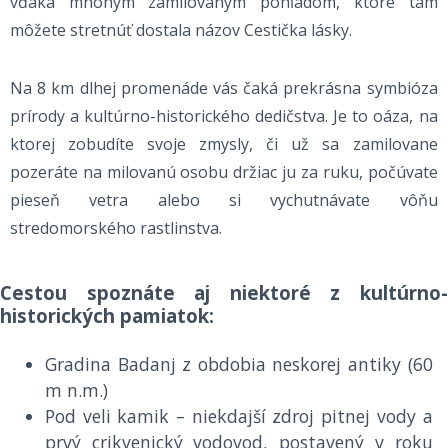
vďaka mnohým zamilovaným pohľadom, ktoré tam
môžete stretnúť dostala názov Cestička lásky.
Na 8 km dlhej promenáde vás čaká prekrásna symbióza
prírody a kultúrno-historického dedičstva. Je to oáza, na
ktorej zobudíte svoje zmysly, či už sa zamilovane
pozeráte na milovanú osobu držiac ju za ruku, počúvate
pieseň vetra alebo si vychutnávate vôňu
stredomorského rastlinstva.
Cestou spoznáte aj niektoré z kultúrno-
historických pamiatok:
Gradina Badanj z obdobia neskorej antiky (60
m n.m.)
Pod veli kamik – niekdajší zdroj pitnej vody a
prvý crikvenický vodovod, postavený v roku