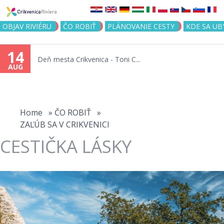
Jump to navigation
OBJAV RIVIÉRU
ČO ROBIŤ
PLÁNOVANIE CESTY
KDE SA UB
14
Deň mesta Crikvenica - Toni C...
AUG
You
are
Home
»
ČO ROBIŤ
»
ZAĽÚB SA V CRIKVENICI
here
CESTIČKA LÁSKY