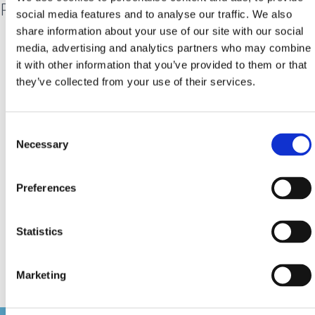
Pod veli kamik
social media features and to analyse our traffic. We also
share information about your use of our site with our social
media, advertising and analytics partners who may combine
Tento zdroj pitnej vody a prvý vodovod je od roku 1890
it with other information that you’ve provided to them or that
jediným miestom, ktoré v suchých letných mesiacoch
they’ve collected from your use of their services.
zásobovalo obyvateľstvo pitnou vodou. Dnes je ťažké
nájsť ho pod zdvihnutým kameňom, ale je tu, nad
Consent
hornou časťou Cestičky lásky. Aj keď v roku 1916 vyschol
Necessary
Selection
z dôvodu následkov zemetrasenia v Crikvenici, ani dnes
nie ej zabudnutý. Pri kohútiku je postavený pamätník,
Preferences
aby nám pripomínal jeho veľkú dôležitosť, ktorú mal v
živote tých čias predstavoval v tých časoch.
Statistics
Marketing