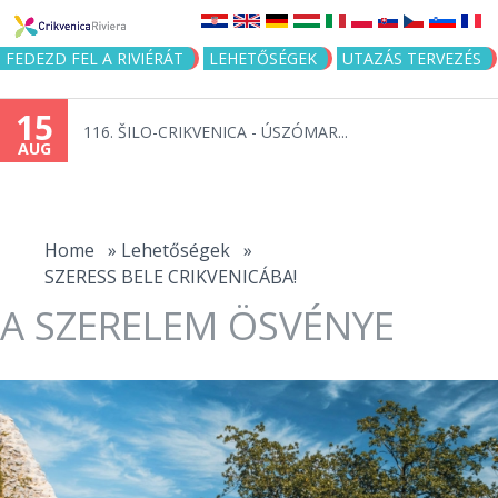
Jump to navigation
FEDEZD FEL A RIVIÉRÁT
LEHETŐSÉGEK
UTAZÁS TERVEZÉS
15
116. ŠILO-CRIKVENICA - ÚSZÓMAR...
AUG
You
are
Home
»
Lehetőségek
»
SZERESS BELE CRIKVENICÁBA!
here
A SZERELEM ÖSVÉNYE