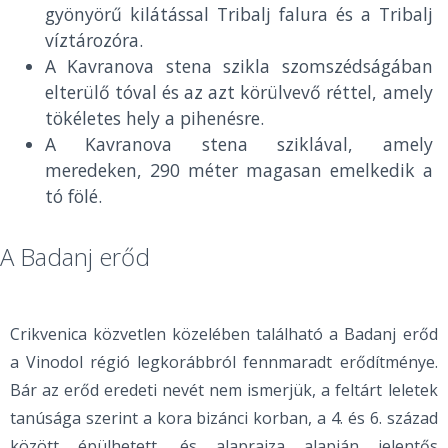
gyönyörű kilátással Tribalj falura és a Tribalj
víztározóra.
A Kavranova stena szikla szomszédságában
elterülő tóval és az azt körülvevő réttel, amely
tökéletes hely a pihenésre.
A Kavranova stena sziklával, amely
meredeken, 290 méter magasan emelkedik a
tó fölé.
A Badanj erőd
Crikvenica közvetlen közelében található a Badanj erőd
a Vinodol régió legkorábbról fennmaradt erődítménye.
Bár az erőd eredeti nevét nem ismerjük, a feltárt leletek
tanúsága szerint a kora bizánci korban, a 4. és 6. század
között épülhetett, és alaprajza alapján jelentős