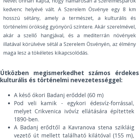
Nevét onnan kapta, hogy hamarosan a szerelmespárok
kedvenc helyévé vált. A Szerelem Ösvénye egy 8 km
hosszú sétány, amely a természet, a kulturális és
történelmi örökség gyönyörű színtere. Akár szerelmével,
akár a szellő hangjával, és a mediterrán növények
illatával körülvéve sétál a Szerelem Ösvényén, az élmény
maga lesz a tökéletes kikapcsolódás.
Útközben megismerkedhet számos érdekes
kulturális és történelmi nevezetességgel:
A késő ókori Badanj erőddel (60 m)
Pod veli kamik - egykori édesvíz-forrással,
melyet Crikvenica ivóvíz ellátására építettek
1890-ben.
A Badanj erődtől a Kavranova stena szikláig
vezető út mellett található kilátóval (155 m),