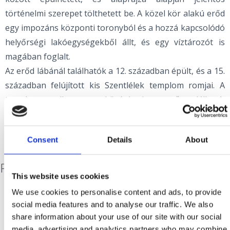
történelmi szerepet tölthetett be. A közel kör alakú erőd
egy impozáns központi toronyból és a hozzá kapcsolódó
helyőrségi lakóegységekből állt, és egy víztározót is
magában foglalt.
Az erőd lábánál találhatók a 12. században épült, és a 15.
században felújított kis Szentlélek templom romjai. A
templom mellett egy középkori temető található,
amelyet a Gorica domb oldalán fekvő Stranče falu régi
horvát temetője után hoztak létre.
Consent
Details
About
Pod veli kamik
This website uses cookies
We use cookies to personalise content and ads, to provide
social media features and to analyse our traffic. We also
Az 1890-ben épült édesvíz-forrás volt a régió első
share information about your use of our site with our social
vízellátó rendszere, amely biztosította az ivóvíz ellátást a
media, advertising and analytics partners who may combine