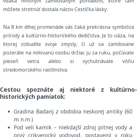
vďaka mnohým zamilovaným pohľadom, ktoré tam
môžete stretnúť dostala názov Cestička lásky.
Na 8 km dlhej promenáde vás čaká prekrásna symbióza
prírody a kultúrno-historického dedičstva. Je to oáza, na
ktorej zobudíte svoje zmysly, či už sa zamilovane
pozeráte na milovanú osobu držiac ju za ruku, počúvate
pieseň vetra alebo si vychutnávate vôňu
stredomorského rastlinstva.
Cestou spoznáte aj niektoré z kultúrno-
historických pamiatok:
Gradina Badanj z obdobia neskorej antiky (60
m n.m.)
Pod veli kamik – niekdajší zdroj pitnej vody a
prvý crikvenický vodovod, postavený v roku