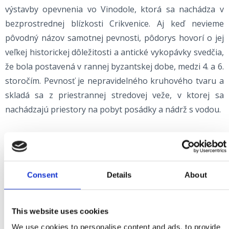
výstavby opevnenia vo Vinodole, ktorá sa nachádza v
bezprostrednej blízkosti Crikvenice. Aj keď nevieme
pôvodný názov samotnej pevnosti, pôdorys hovorí o jej
veľkej historickej dôležitosti a antické vykopávky svedčia,
že bola postavená v rannej byzantskej dobe, medzi 4. a 6.
storočím. Pevnosť je nepravidelného kruhového tvaru a
skladá sa z priestrannej stredovej veže, v ktorej sa
nachádzajú priestory na pobyt posádky a nádrž s vodou.
V jej základni sa nachádzajú aj zrúcaniny kostolíka sv.
Ducha, ktorý pochádza ešte z 12. storočia. Kostolík bol
zrekonštruovaný v 15. storočí a pri ňom sa nachádza
Consent
Details
About
stredoveký cintorín, ktorý vznikol po opustení
starocharvátskeho cintorínu na Gorici v dedine Stranče.
This website uses cookies
We use cookies to personalise content and ads, to provide