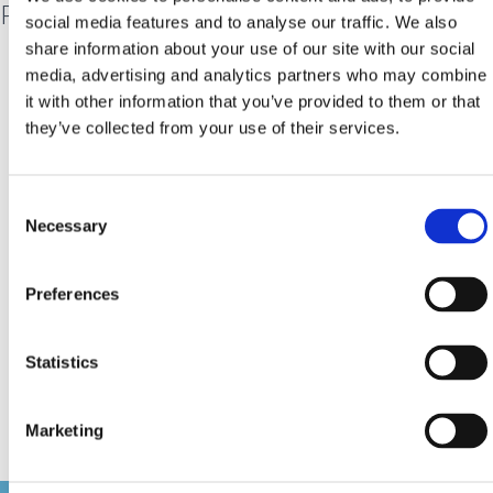
Pod veli kamik
social media features and to analyse our traffic. We also
share information about your use of our site with our social
media, advertising and analytics partners who may combine
Tento zdroj pitnej vody a prvý vodovod je od roku 1890
it with other information that you’ve provided to them or that
jediným miestom, ktoré v suchých letných mesiacoch
they’ve collected from your use of their services.
zásobovalo obyvateľstvo pitnou vodou. Dnes je ťažké
nájsť ho pod zdvihnutým kameňom, ale je tu, nad
Consent
hornou časťou Cestičky lásky. Aj keď v roku 1916 vyschol
Necessary
Selection
z dôvodu následkov zemetrasenia v Crikvenici, ani dnes
nie ej zabudnutý. Pri kohútiku je postavený pamätník,
Preferences
aby nám pripomínal jeho veľkú dôležitosť, ktorú mal v
živote tých čias predstavoval v tých časoch.
Statistics
Marketing