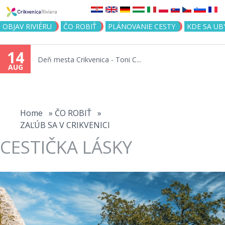
Jump to navigation
OBJAV RIVIÉRU
ČO ROBIŤ
PLÁNOVANIE CESTY
KDE SA UB
14
Deň mesta Crikvenica - Toni C...
AUG
You
are
Home
»
ČO ROBIŤ
»
ZAĽÚB SA V CRIKVENICI
here
CESTIČKA LÁSKY