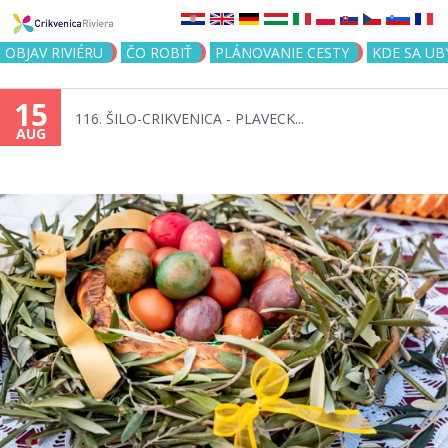
Jump to navigation
OBJAV RIVIÉRU
ČO ROBIŤ
PLÁNOVANIE CESTY
KDE SA UB
15
116. ŠILO-CRIKVENICA - PLAVECK...
AUG