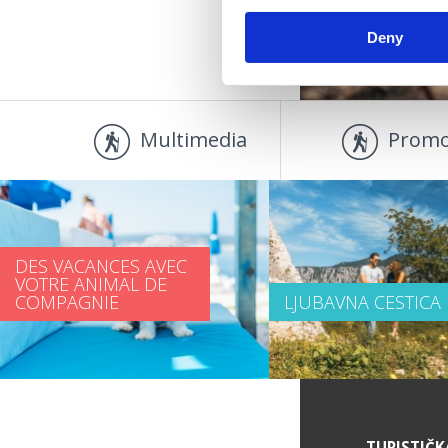
Deny
Multimedia
Promo
DES VACANCES AVEC
VOTRE ANIMAL DE
COMPAGNIE
LJUBAVNA CESTICA
DES INFORMATIONS DE SERVICE
TURISTIČK