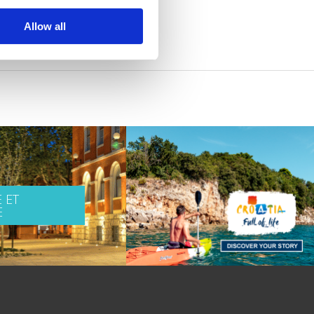
Allow all
 ET
E