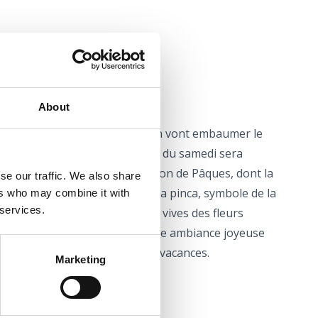
About
ains traditionnels faits maison vont embaumer le
 Selce pour Pâques. La matinée du samedi sera
tion gastronomique à l'occasion de Pâques, dont la
se our traffic. We also share
ré traditionnel - la pogača ou la pinca, symbole de la
ers who may combine it with
 services.
 délicieuse cuisine, les couleurs vives des fleurs
n frais, la musique côtière et une ambiance joyeuse
le introduction au week-end de vacances.
Marketing