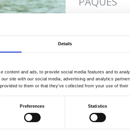
PÂQUES
28. Mar. 2027.
Lieu:
Crikvenica
Selce
otre oasis
Jadranovo
Details
parfaite
Les doux parfums des p
centre de Crikvenica et
embellie par une promo
e content and ads, to provide social media features and to analy
vedette sera le pain suc
 our site with our social media, advertising and analytics partn
 provided to them or that they’ve collected from your use of their
vie et de la famille. Une
BEACHES
printanières, l'air mari
constituent la plus bel
Preferences
Statistics
OASIS OF HEALTH
OUTDOOR