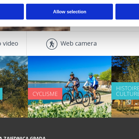
Allow selection
 video
Web camera
HISTOIRE
CYCLISME
CULTUR
A ZAJEDNICA GRADA