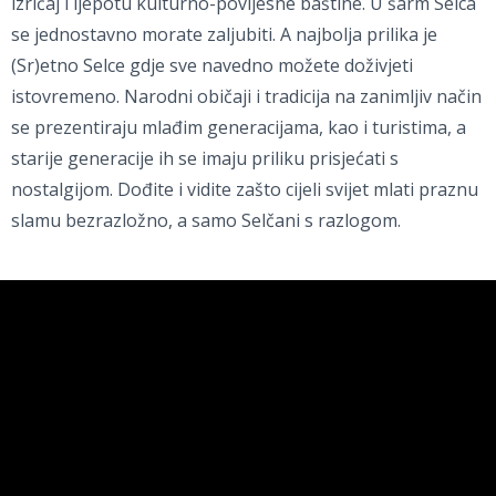
izričaj i ljepotu kulturno-povijesne baštine. U šarm Selca
se jednostavno morate zaljubiti. A najbolja prilika je
(Sr)etno Selce gdje sve navedno možete doživjeti
istovremeno. Narodni običaji i tradicija na zanimljiv način
se prezentiraju mlađim generacijama, kao i turistima, a
starije generacije ih se imaju priliku prisjećati s
nostalgijom. Dođite i vidite zašto cijeli svijet mlati praznu
slamu bezrazložno, a samo Selčani s razlogom.