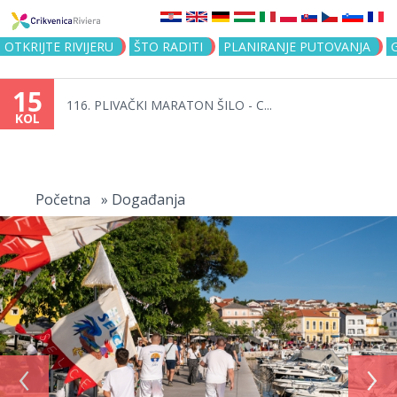
Jump to navigation
OTKRIJTE RIVIJERU
ŠTO RADITI
PLANIRANJE PUTOVANJA
15
116. PLIVAČKI MARATON ŠILO - C...
KOL
Vi
ste
Početna
»
Događanja
ovdje
‹
›