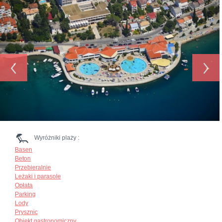
‹
›
Wyróżniki plaży :
Basen
Beton
Przebieralnie
Leżaki i parasole
Opłata
Parking
Lody
Prysznic
Obiekt gastronomiczny