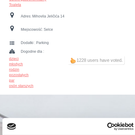
Toaleta
Adres:
Mihovila Jeličića 14
Miejscowość:
Selce
Dodatki :
Parking
Dogodne dla :
dzieci
1228 users have voted.
młodych
rodzin
pozostałych
par
osón starszych