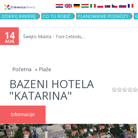
Jump to navigation
ODKRYJ RIWIERĘ
CO TU ROBIĆ
PLANOWANIE PODRÓŻY
G
14
Święto Miasta - Toni Cetinski,...
AUG
You
are
Početna
»
Plaže
BAZENI HOTELA
here
"KATARINA"
Informacije