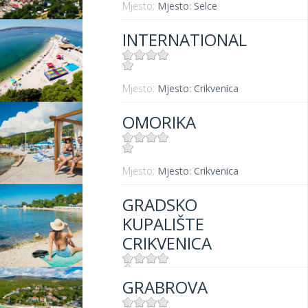
Mjesto:
Mjesto: Selce
INTERNATIONAL
Mjesto:
Mjesto: Crikvenica
OMORIKA
Mjesto:
Mjesto: Crikvenica
GRADSKO
KUPALIŠTE
CRIKVENICA
GRABROVA
Mjesto:
Mjesto: Crikvenica