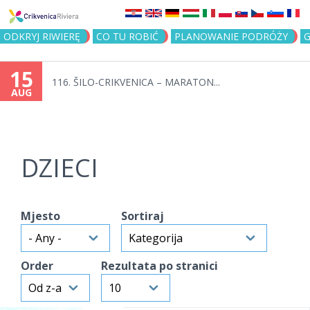
Jump to navigation
ODKRYJ RIWIERĘ
CO TU ROBIĆ
PLANOWANIE PODRÓŻY
G
15
116. ŠILO-CRIKVENICA – MARATON...
AUG
DZIECI
Mjesto
Sortiraj
Order
Rezultata po stranici