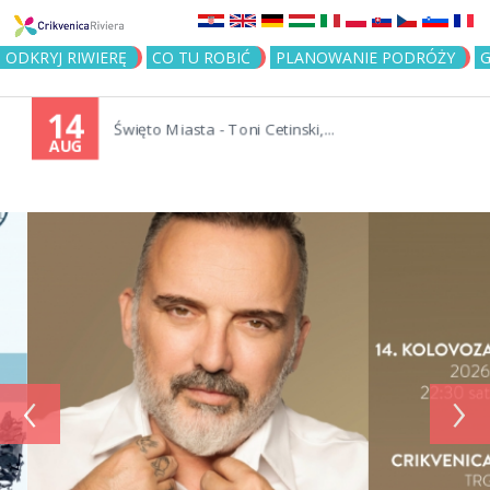
Jump to navigation
ODKRYJ RIWIERĘ
CO TU ROBIĆ
PLANOWANIE PODRÓŻY
G
14
Święto Miasta - Toni Cetinski,...
AUG
‹
›