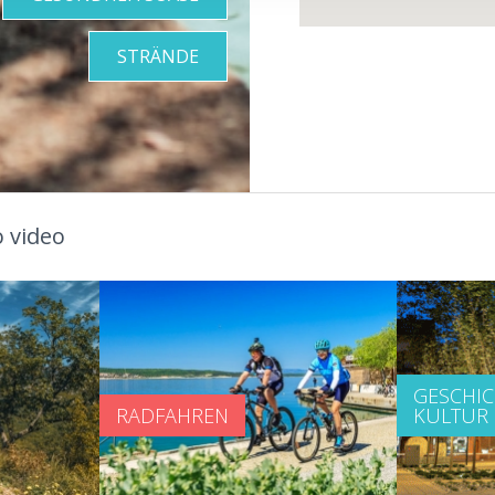
STRÄNDE
 video
GESCHI
RADFAHREN
KULTUR