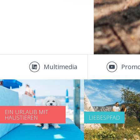
Multimedia
Promo
EIN URLAUB MIT
HAUSTIEREN
LIEBESPFAD