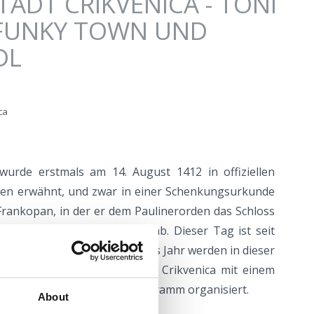
TADT CRIKVENICA - TONI
, FUNKY TOWN UND
DL
ca
urde erstmals am 14. August 1412 in offiziellen
ten erwähnt, und zwar in einer Schenkungsurkunde
 Frankopan, in der er dem Paulinerorden das Schloss
venica zur Verwaltung übergab. Dieser Tag ist seit
tag der Stadt reserviert. Jedes Jahr werden in dieser
ikvenica die Tage der Stadt Crikvenica mit einem
 Unterhaltungs- und Sportprogramm organisiert.
About