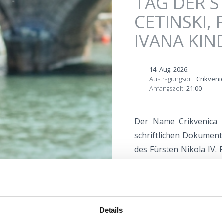
TAG DER S
CETINSKI
IVANA KIN
14. Aug. 2026.
Austragungsort:
Crikveni
Anfangszeit:
21:00
Der Name Crikvenica w
schriftlichen Dokumen
des Fürsten Nikola IV.
und die Kirche in Crik
Jahrzehnten als Geburts
Woche zu Ehren von Cr
reichhaltigen Kultur-,
Details