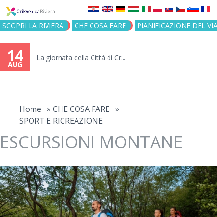
Jump to navigation
SCOPRI LA RIVIERA
CHE COSA FARE
PIANIFICAZIONE DEL VI
14
La giornata della Città di Cr...
AUG
You
are
Home
»
CHE COSA FARE
»
SPORT E RICREAZIONE
here
ESCURSIONI MONTANE