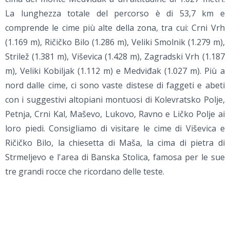
La lunghezza totale del percorso è di 53,7 km e
comprende le cime più alte della zona, tra cui: Crni Vrh
(1.169 m), Ričičko Bilo (1.286 m), Veliki Smolnik (1.279 m),
Strilež (1.381 m), Viševica (1.428 m), Zagradski Vrh (1.187
m), Veliki Kobiljak (1.112 m) e Medviđak (1.027 m). Più a
nord dalle cime, ci sono vaste distese di faggeti e abeti
con i suggestivi altopiani montuosi di Kolevratsko Polje,
Petnja, Crni Kal, Maševo, Lukovo, Ravno e Ličko Polje ai
loro piedi. Consigliamo di visitare le cime di Viševica e
Ričičko Bilo, la chiesetta di Maša, la cima di pietra di
Strmeljevo e l'area di Banska Stolica, famosa per le sue
tre grandi rocce che ricordano delle teste.