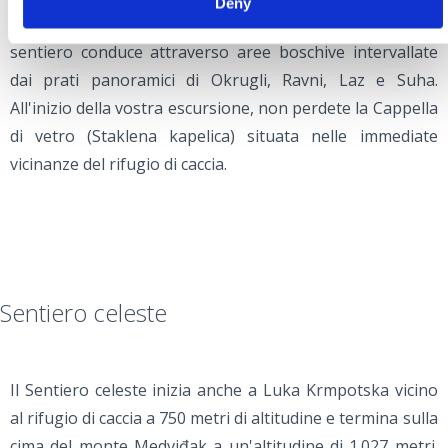
Deny
Strilež e Viševica) dall'altra parte. Dopo Sitovnik, il
sentiero conduce attraverso aree boschive intervallate
dai prati panoramici di Okrugli, Ravni, Laz e Suha.
All'inizio della vostra escursione, non perdete la Cappella
di vetro (Staklena kapelica) situata nelle immediate
vicinanze del rifugio di caccia.
Sentiero celeste
Il Sentiero celeste inizia anche a Luka Krmpotska vicino
al rifugio di caccia a 750 metri di altitudine e termina sulla
cima del monte Medviđak a un'altitudine di 1.027 metri.