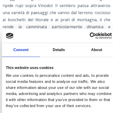
ripide rupi sopra Vinodol. Il sentiero passa attraverso
una varietà di paesaggi che vanno dal terreno roccioso
ai boschetti del litorale e ai prati di montagna, il che
rende la camminata particolarmente dinamica e
interessante. Durante le escursioni lungo il Sentiero
delle rupi è possibile visitare la cima di Gradina a
un'altitudine di 379 metri, i punti panoramici di Kameni
Consent
Details
About
Križ (la croce in pietra), Kacalj, Klamaruša e Slipica, il
belvedere di Pridva, i prati montani di Njivine e Zebar e il
This website uses cookies
massiccio di Kozak (669 m s.l.m.). La fortezza di Ledenice,
We use cookies to personalise content and ads, to provide
che ebbe un ruolo cruciale nella difesa contro i turchi
social media features and to analyse our traffic. We also
fino alla fine del XVII secolo, è un punto di riferimento
share information about your use of our site with our social
importante di questo sentiero.
media, advertising and analytics partners who may combine
it with other information that you’ve provided to them or that
they’ve collected from your use of their services.