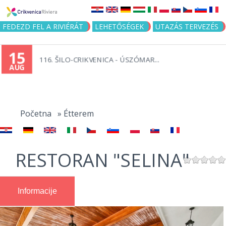
Jump to navigation
FEDEZD FEL A RIVIÉRÁT
LEHETŐSÉGEK
UTAZÁS TERVEZÉS
15
116. ŠILO-CRIKVENICA - ÚSZÓMAR...
AUG
You
are
Početna
»
Étterem
here
RESTORAN "SELINA"
Informacije