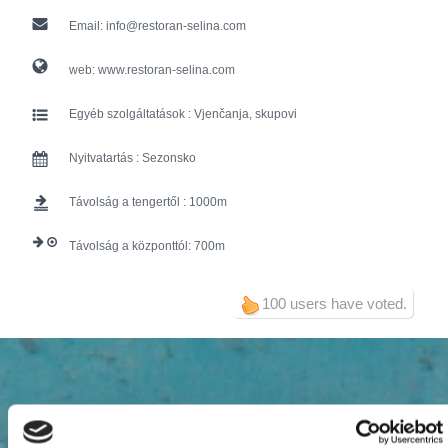
Email:
info@restoran-selina.com
web:
www.restoran-selina.com
Egyéb szolgáltatások :
Vjenčanja, skupovi
Nyitvatartás :
Sezonsko
Távolság a tengertől :
1000
Távolság a központtól:
700
100 users have voted.