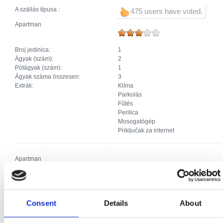
A szállás típusa :
475 users have voted.
Apartman
Broj jedinica:
1
Ágyak (szám):
2
Pótágyak (szám):
1
Ágyak száma összesen:
3
Extrák:
Klíma
Parkolás
Fűtés
Perilica
Mosogatógép
Priključak za internet
Apartman
Broj jedinica:
1
Ágyak (szám):
2
Pótágyak (szám):
1
Consent
Details
About
Ágyak száma összesen:
3
Extrák:
Klíma