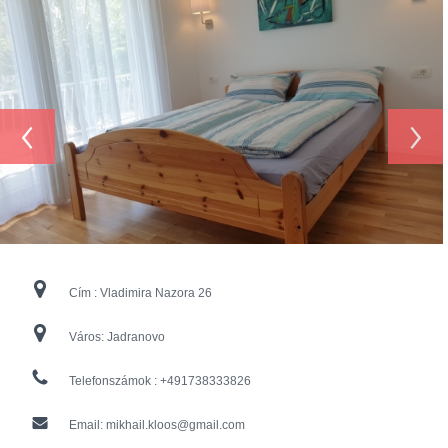
‹
›
Cím :
Vladimira Nazora 26
Város:
Jadranovo
Telefonszámok :
+491738333826
Email:
mikhail.kloos@gmail.com