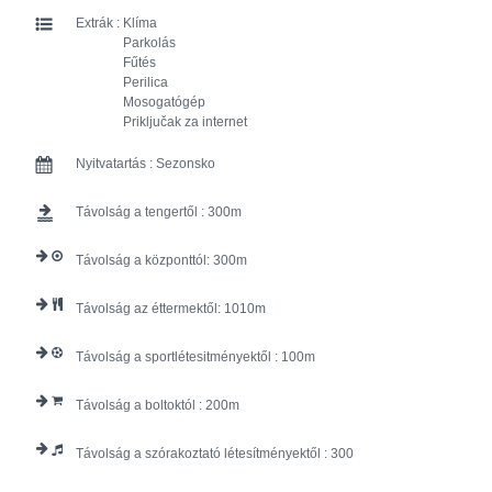
Extrák :
Klíma
Parkolás
Fűtés
Perilica
Mosogatógép
Priključak za internet
Nyitvatartás :
Sezonsko
Távolság a tengertől :
300
Távolság a központtól:
300
Távolság az éttermektől:
1010
Távolság a sportlétesitményektől :
100
Távolság a boltoktól :
200
Távolság a szórakoztató létesítményektől :
300