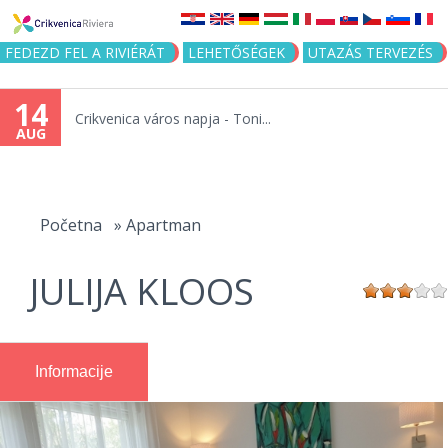
Jump to navigation
FEDEZD FEL A RIVIÉRÁT
LEHETŐSÉGEK
UTAZÁS TERVEZÉS
14
Crikvenica város napja - Toni...
AUG
You
are
Početna
»
Apartman
here
JULIJA KLOOS
Informacije