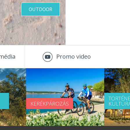
OUTDOOR
média
Promo video
TÖRTÉNE
KERÉKPÁROZÁS
KULTÚR