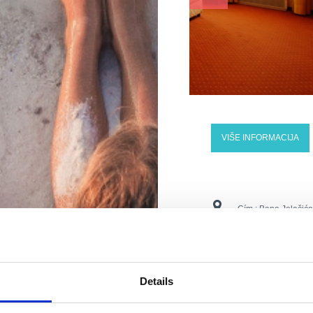
VIŠE INFORMACIJA
Cím :
Bana Jelačića
Város:
Crikvenica
Telefonszámok :
tel
Details
Email:
vila.ruzica©r