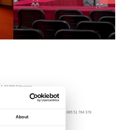
 1, 51260 Crikvenica
: +385 51 241 959; +385 51 781 600, fax: +385 51 784 378
About
i.t-com.hr