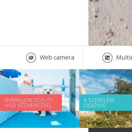
Web camera
Multi
NYARALJON EGYÜTT
A SZERELEM
HÁZI KEDVENCÉVEL
ÖSVÉNYE