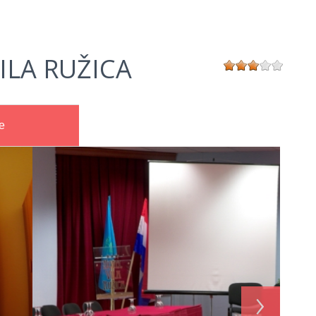
ILA RUŽICA
e
›