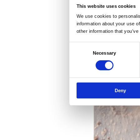
This website uses cookies
We use cookies to personalis
information about your use of
other information that you’ve
Eg
Consent
Necessary
Selection
s
Deny