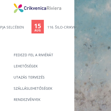
You
are
15
116. ŠILO-CRIKVENICA - ÚSZÓMAR...
here
AUG
FEDEZD FEL A RIVIÉRÁT
LEHETŐSÉGEK
UTAZÁS TERVEZÉS
SZÁLLÁSLEHETŐSÉGEK
RENDEZVÉNYEK