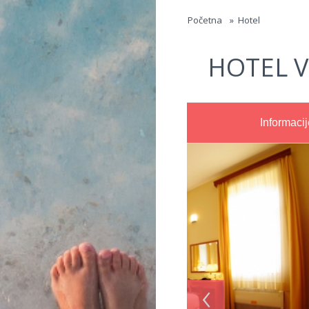
Jump to navigation
Početna
»
Hotel
HOTEL V
Informacij
‹