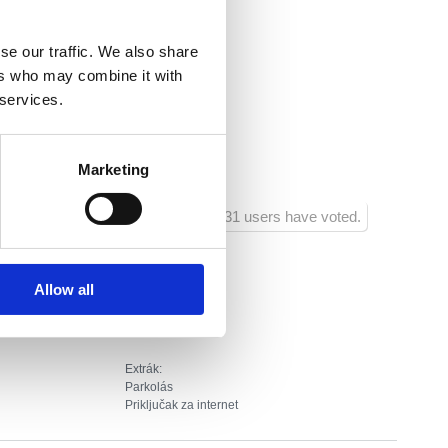
a.hr
se our traffic. We also share
sko
ers who may combine it with
 services.
l :
20
ól:
700
Marketing
1031 users have voted.
Allow all
Extrák:
Parkolás
Priključak za internet