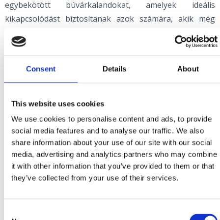
egybekötött búvárkalandokat, amelyek ideális
kikapcsolódást biztosítanak azok számára, akik még
soha nem merültek, és azok számára is, akik
szenvedélyes búvárok.
A búvárközpont a PADI (Professional Association of
Consent
Details
About
Diving Instructors) programra épülő
búvártanfolyamokat kínál gyerekeknek és felnőtteknek,
valamint búvároktatói tanfolyamokat is szervez horvát,
This website uses cookies
angol, holland, német és olasz nyelven.
We use cookies to personalise content and ads, to provide
social media features and to analyse our traffic. We also
Contact:
share information about your use of our site with our social
media, advertising and analytics partners who may combine
RONILAČKI CENTAR MIHURIĆ
it with other information that you’ve provided to them or that
Šetalište Ivana Jeličića bb, Selce (Uvala Slana)
they’ve collected from your use of their services.
+385 51 765 462; +385 99 216 9444
info@mihuric.hr
www.mihuric.hr
Consent