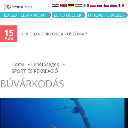
Jump to navigation
FEDEZD FEL A RIVIÉRÁT
LEHETŐSÉGEK
UTAZÁS TERVEZÉS
15
116. ŠILO-CRIKVENICA - ÚSZÓMAR...
AUG
You
are
Home
»
Lehetőségek
»
SPORT ÉS REKREÁCIÓ
here
BÚVÁRKODÁS