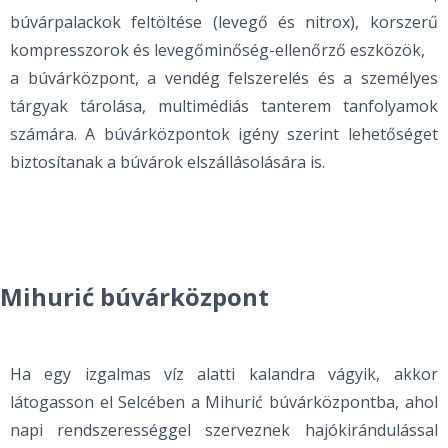
búvárpalackok feltöltése (levegő és nitrox), korszerű
kompresszorok és levegőminőség-ellenőrző eszközök,
a búvárközpont, a vendég felszerelés és a személyes
tárgyak tárolása, multimédiás tanterem tanfolyamok
számára. A búvárközpontok igény szerint lehetőséget
biztosítanak a búvárok elszállásolására is.
Mihurić búvárközpont
Ha egy izgalmas víz alatti kalandra vágyik, akkor
látogasson el Selcében a Mihurić búvárközpontba, ahol
napi rendszerességgel szerveznek hajókirándulással