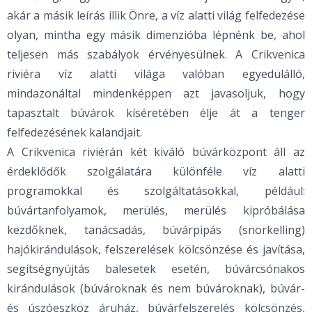
akár a másik leírás illik Önre, a víz alatti világ felfedezése
olyan, mintha egy másik dimenzióba lépnénk be, ahol
teljesen más szabályok érvényesülnek. A Crikvenica
riviéra víz alatti világa valóban egyedülálló,
mindazonáltal mindenképpen azt javasoljuk, hogy
tapasztalt búvárok kíséretében élje át a tenger
felfedezésének kalandjait.
A Crikvenica riviérán két kiváló búvárközpont áll az
érdeklődők szolgálatára különféle víz alatti
programokkal és szolgáltatásokkal, például:
búvártanfolyamok, merülés, merülés kipróbálása
kezdőknek, tanácsadás, búvárpipás (snorkelling)
hajókirándulások, felszerelések kölcsönzése és javítása,
segítségnyújtás balesetek esetén, búvárcsónakos
kirándulások (búvároknak és nem búvároknak), búvár-
és úszóeszköz áruház, búvárfelszerelés kölcsönzés,