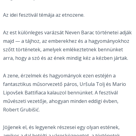
Az idei fesztivál témája az etnozene.
Az est különleges varázsát Neven Barac történetei adják
majd — a tájhoz, az emberekhez és a hagyományokhoz
szőtt történetek, amelyek emlékeztetnek bennünket
arra, hogy a szó és az ének mindig kéz a kézben jártak.
A zene, érzelmek és hagyományok ezen estéjén a
fantasztikus műsorvezető páros, Uršula Tolj és Mario
Lipovšek Battifiaca kalauzol bennünket. A fesztivál
művészeti vezetője, ahogyan minden eddigi évben,
Robert Grubišić.
Jöjjenek el, és legyenek részesei egy olyan estének,
amikor a dal betölti a városközpontot, a történetek