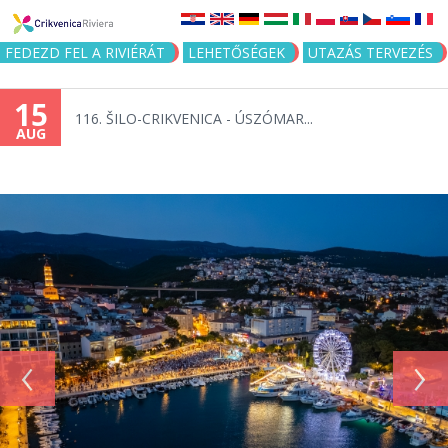
Jump to navigation
FEDEZD FEL A RIVIÉRÁT
LEHETŐSÉGEK
UTAZÁS TERVEZÉS
15
116. ŠILO-CRIKVENICA - ÚSZÓMAR...
AUG
‹
›