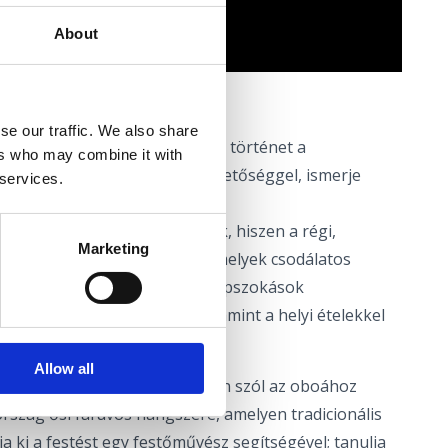
About
éktől emlékig...
se our traffic. We also share
 én kis sikátorom egy szerelmi történet a
ers who may combine it with
enicai emberekről. Éljen a lehetőséggel, ismerje
 services.
észtvevője lehet a történetnek, hiszen a régi,
Marketing
-színpadokká alakulnak át, amelyek csodálatos
átogatókat zenével, tánccal, népszokások
rokkal, utcai előadókkal, valamint a helyi ételekkel
Allow all
nkbe, és hallgassa meg, hogyan szól az oboához
rszág ősi fafúvós hangszere, amelyen tradicionális
ja ki a festést egy festőművész segítségével; tanulja