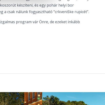
oszorút készíteni, és egy pohár helyi bor
g a csak nálunk fogyasztható “crkveniške rupicét”.
izgalmas program vár Önre, de ezeket inkább