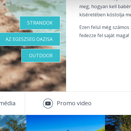
meg, hogyan kell babérk
kíséretében kóstolja me
STRANDOK
Ezen felül még számos 
fedezze fel saját maga!
AZ EGESZSEG OAZISA
OUTDOOR
média
Promo video