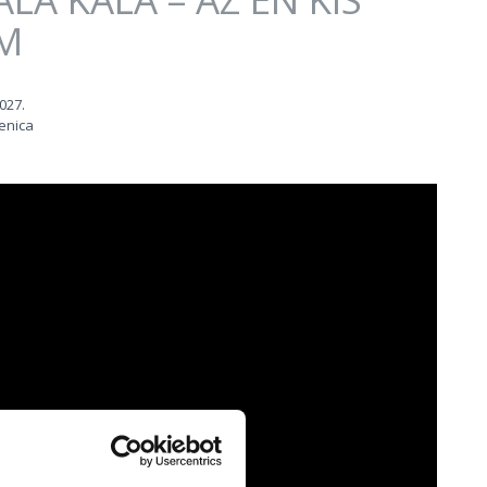
M
2027.
enica