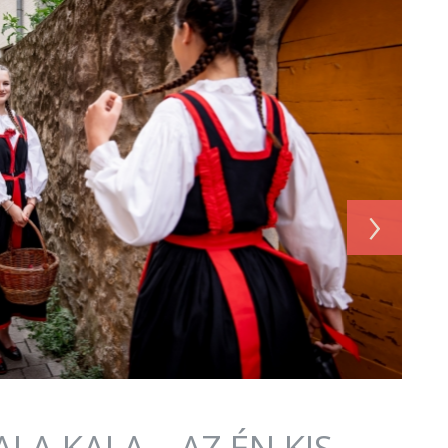
›
LA KALA – AZ ÉN KIS