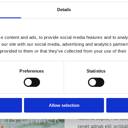
Details
Sikátortól sikátorig, eml
e content and ads, to provide social media features and to analy
A “Moja Mala Kala” – Az
 our site with our social media, advertising and analytics partn
hagyományról és a crikv
 provided to them or that they’ve collected from your use of their
meg ezt a történetet...
Minden látogató aktív r
Preferences
Statistics
kőlépcsős udvarok mini
hangulatban várják a l
bemutatásával, gyereksa
Tökéletes
és borokkal.
Allow selection
Szálljon be az időgépü
zis Önnek
hasonló sopile, Horváto
zenét adnak elő; próbál