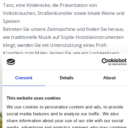
Tanz, eine Kinderecke, die Präsentation von
Volksbräuchen, Straßenkünstler sowie lokale Weine und
Speisen.
Betreten Sie unsere Zeitmaschine und finden Sie heraus,
wie traditionelle Musik auf Sopile-Holzblasinstrumenten
klingt, werden Sie mit Unterstützung eines Profi-
Künstlers zum Maler, lernen Sie, wie ein Lorbeerkranz
geflochten wird, und probieren Sie Crkveniške Rupice –
ein Gericht, das Sie nur hier genießen können, natürlich
begleitet von einem Glas Wein aus der Region.
Consent
Details
About
Es warten noch viele weitere Aktivitäten auf Sie – am
besten entdecken Sie diese selbst.
This website uses cookies
We use cookies to personalise content and ads, to provide
social media features and to analyse our traffic. We also
share information about your use of our site with our social
media, advertising and analytics partners who may combine