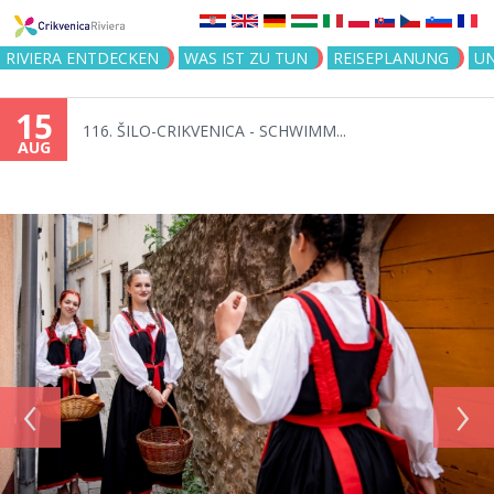
Jump to navigation
RIVIERA ENTDECKEN
WAS IST ZU TUN
REISEPLANUNG
U
15
116. ŠILO-CRIKVENICA - SCHWIMM...
AUG
‹
›