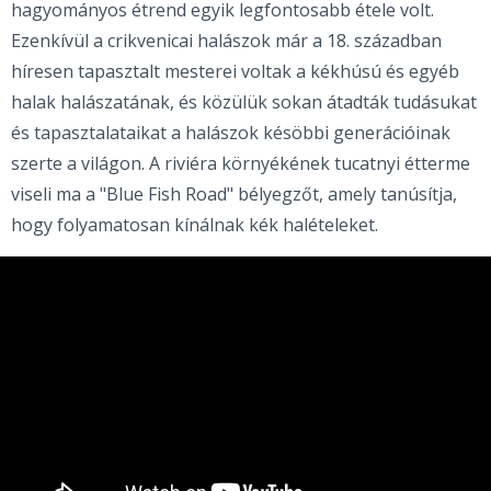
hagyományos étrend egyik legfontosabb étele volt.
Ezenkívül a crikvenicai halászok már a 18. században
híresen tapasztalt mesterei voltak a kékhúsú és egyéb
halak halászatának, és közülük sokan átadták tudásukat
és tapasztalataikat a halászok késöbbi generációinak
szerte a világon. A riviéra környékének tucatnyi étterme
viseli ma a "Blue Fish Road" bélyegzőt, amely tanúsítja,
hogy folyamatosan kínálnak kék halételeket.