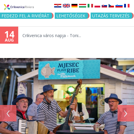
Jump to navigation
FEDEZD FEL A RIVIÉRÁT
LEHETŐSÉGEK
UTAZÁS TERVEZÉS
14
Crikvenica város napja - Toni...
AUG
‹
›