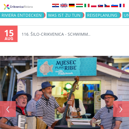
Jump to navigation
RIVIERA ENTDECKEN
WAS IST ZU TUN
REISEPLANUNG
U
15
116. ŠILO-CRIKVENICA - SCHWIMM...
AUG
‹
›