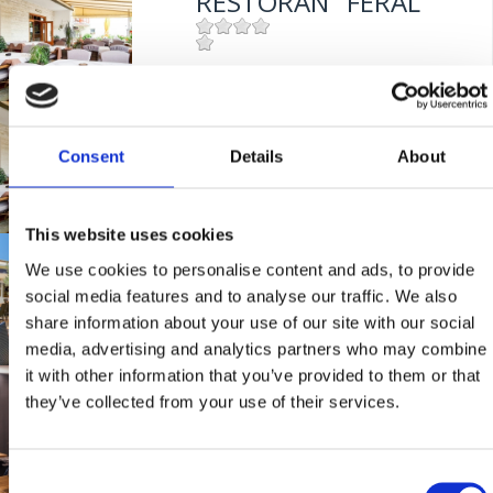
RESTORAN "FERAL"
Udaljenost od mora:
5 m
Mjesto:
Mjesto: Jadranovo
Udaljenost od mora:
5 m
RESTAVRACIJA
"FERAL"
Consent
Details
About
This website uses cookies
Mjesto:
Mjesto: Jadranovo
GOSTILNA
Udaljenost od mora:
5 m
We use cookies to personalise content and ads, to provide
"MASLINA"
social media features and to analyse our traffic. We also
share information about your use of our site with our social
media, advertising and analytics partners who may combine
Mjesto:
Mjesto: Crikvenica
it with other information that you’ve provided to them or that
BISTROT "GRILL
Udaljenost od mora:
100 m
they’ve collected from your use of their services.
CRIKVENICA"
Consent