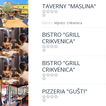
TAVERNY "MASLINA"
Mjesto:
Mjesto: Crikvenica
Udaljenost od mora:
100 m
BISTRO "GRILL
CRIKVENICA"
Mjesto:
Mjesto: Crikvenica
BISTRO "GRILL
Udaljenost od mora:
10 m
CRIKVENICA"
Mjesto:
Mjesto: Crikvenica
PIZZERIA "GUŠTI"
Udaljenost od mora:
10 m