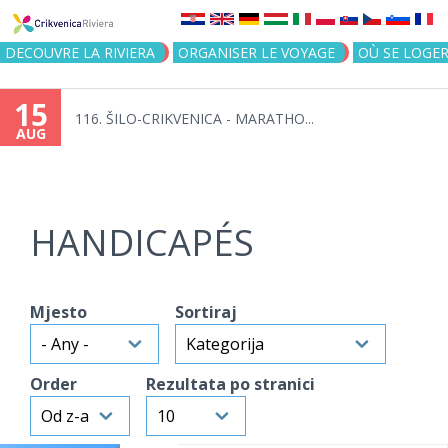
Jump to navigation
DECOUVRE LA RIVIERA
ORGANISER LE VOYAGE
OÙ SE LOGE
15
116. ŠILO-CRIKVENICA - MARATHO...
AUG
HANDICAPÉS
Mjesto
Sortiraj
Order
Rezultata po stranici