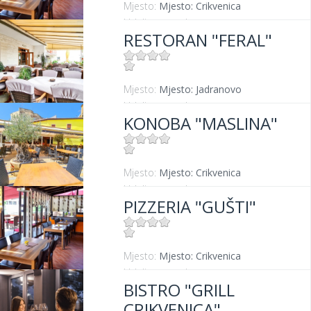
Mjesto:
Mjesto: Crikvenica
Udaljenost od mora:
300 m
RESTORAN "FERAL"
Mjesto:
Mjesto: Jadranovo
Udaljenost od mora:
5 m
KONOBA "MASLINA"
Mjesto:
Mjesto: Crikvenica
Udaljenost od mora:
100 m
PIZZERIA "GUŠTI"
Mjesto:
Mjesto: Crikvenica
Udaljenost od mora:
300 m
BISTRO "GRILL
CRIKVENICA"