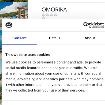
OMORIKA
Mjesto:
Mjesto: Crikvenica
GRADSKO
Consent
Details
About
KUPALIŠTE
CRIKVENICA
This website uses cookies
We use cookies to personalise content and ads, to provide
LANTERNA
Mjesto:
Mjesto: Crikvenica
social media features and to analyse our traffic. We also
share information about your use of our site with our social
media, advertising and analytics partners who may combine
Mjesto:
Mjesto: Dramalj
it with other information that you’ve provided to them or that
they’ve collected from your use of their services.
BAZENI HOTELA
"KATARINA"