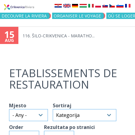
Jump to navigation
DECOUVRE LA RIVIERA
ORGANISER LE VOYAGE
OÙ SE LOGE
15
116. ŠILO-CRIKVENICA - MARATHO...
AUG
ETABLISSEMENTS DE
RESTAURATION
Mjesto
Sortiraj
Order
Rezultata po stranici