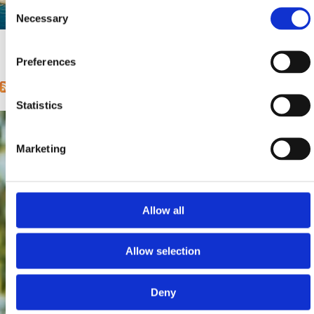
Consent
Necessary
Selection
Mjesto:
Mjesto: Selce
1
2
next ›
last »
Pages
Preferences
Statistics
Marketing
Allow all
Allow selection
Deny