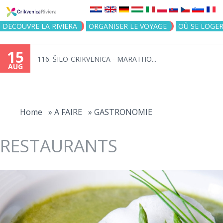
Jump to navigation
DECOUVRE LA RIVIERA
ORGANISER LE VOYAGE
OÙ SE LOGE
15
116. ŠILO-CRIKVENICA - MARATHO...
AUG
You
are
Home
»
A FAIRE
»
GASTRONOMIE
here
RESTAURANTS