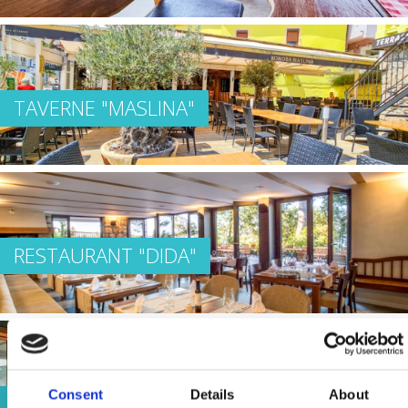
TAVERNE "MASLINA"
RESTAURANT "DIDA"
Consent
Details
About
RESTAURANT "FERAL"