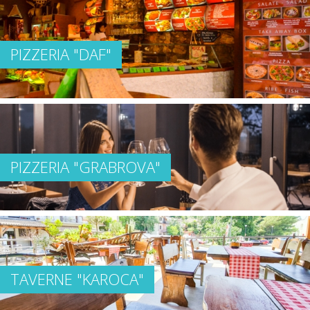
PIZZERIA "DAF"
PIZZERIA "GRABROVA"
TAVERNE "KAROCA"