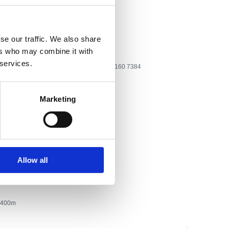
aire:
Kotorska 40
se our traffic. We also share
ers who may combine it with
 services.
one:
Tel: +385 51 860 107, GSM: +385 91 160 7384
k@gmail.com
Marketing
n
mestiques
nje
Allow all
400
400