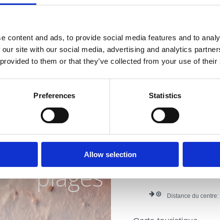
Adresse du propriét
e content and ads, to provide social media features and to analy
Lieu:
Crikvenica
 our site with our social media, advertising and analytics partn
 provided to them or that they’ve collected from your use of their
Numéros de téléph
E-mail:
bilojidro.c
Preferences
Statistics
iviera avec
Extras:
Climatisatio
Parking
Animaux do
Internet
plus belles
Activité:
Cjelogodiš
Allow selection
plages
Distance de la mer:
Distance du centre: