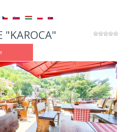
E "KAROCA"
e