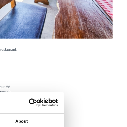
 restaurant:
ieur:
56
res:
42
artice
edbenih i sličnih svečanosti
About
arove, obitelji, starije osobe