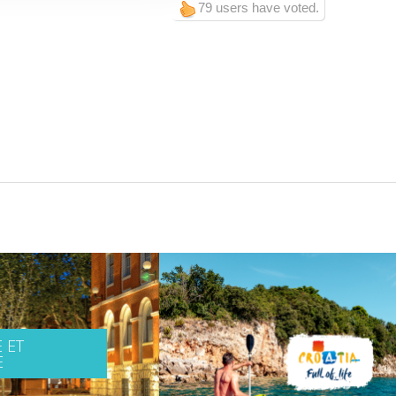
79 users have voted.
 ET
E