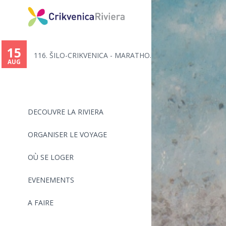
You
are
15
116. ŠILO-CRIKVENICA - MARATHO...
here
AUG
DECOUVRE LA RIVIERA
ORGANISER LE VOYAGE
OÙ SE LOGER
EVENEMENTS
A FAIRE