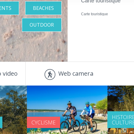
Carte touristique
ENTS
BEACHES
Carte touristique
OUTDOOR
 video
Web camera
HISTOIRE
CYCLISME
CULTUR