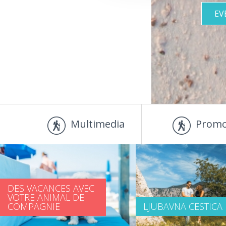
EV
Multimedia
Promo
DES VACANCES AVEC
VOTRE ANIMAL DE
COMPAGNIE
LJUBAVNA CESTICA