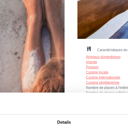
Caractéristiques du
Animaux domestiques
Viande
Poisson
Cuisine locale
Cuisine internationale
Cuisine végétarienne
Nombre de places à l'intér
Nombre de places extérieu
Način plaćanja: gotovina, k
Mogućnost organiziranja sv
Details
Pogodno za: djecu, mlade, p