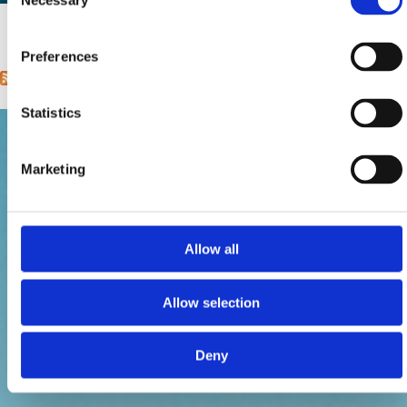
Necessary
Selection
Mjesto:
Mjesto: Selce
1
2
next ›
last »
Pages
Preferences
Statistics
Marketing
Allow all
Allow selection
Deny