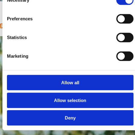
Necessary
Selection
1
2
next ›
last »
Pages
Preferences
Statistics
Marketing
Allow all
Allow selection
Deny