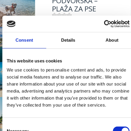
PODVORSKA –
PLAŽA ZA PSE
Mjesto:
Mjesto: Crikvenica
PODVORSKA
Consent
Details
About
Mjesto:
Mjesto: Crikvenica
This website uses cookies
GRADSKO
We use cookies to personalise content and ads, to provide
KUPALIŠTE
social media features and to analyse our traffic. We also
share information about your use of our site with our social
CRIKVENICA
media, advertising and analytics partners who may combine
it with other information that you’ve provided to them or that
LANTERNA
they’ve collected from your use of their services.
Mjesto:
Mjesto: Crikvenica
Consent
Mjesto:
Mjesto: Dramalj