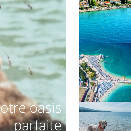
VIŠE INFORMACIJA
VIŠE INFORMACIJA
otre oasis
parfaite
VIŠE INFORMACIJA