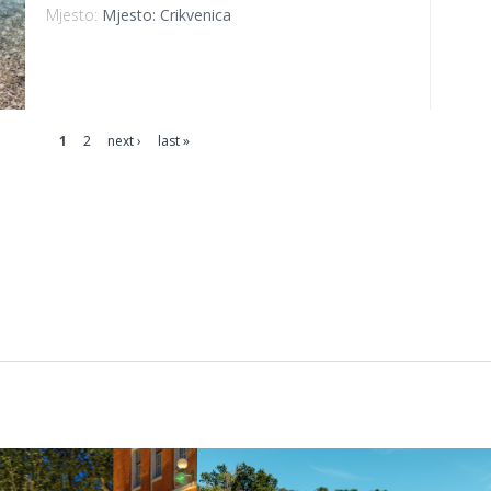
Mjesto:
Mjesto: Crikvenica
1
2
next ›
last »