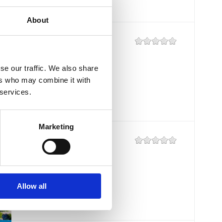
About
KAŠTEL
Mjesto:
Mjesto: Crikvenica
se our traffic. We also share
ers who may combine it with
 services.
Marketing
BALUSTRADA
Mjesto:
Mjesto: Crikvenica
Allow all