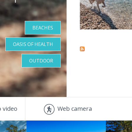
BEACHES
Pages
OASIS OF HEALTH
OUTDOOR
 video
Web camera