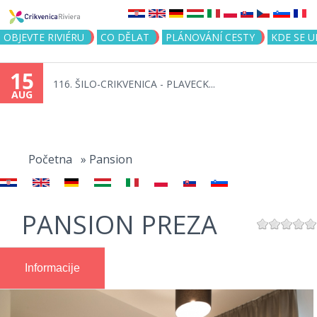
Jump to navigation
OBJEVTE RIVIÉRU
CO DĚLAT
PLÁNOVÁNÍ CESTY
KDE SE 
15
116. ŠILO-CRIKVENICA - PLAVECK...
AUG
You
are
Početna
»
Pansion
here
PANSION PREZA
Informacije