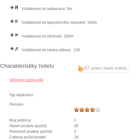
Vzdálenost od restaurace:
0
Vzdálenost od spportovního vybavení:
100
Vzdálenost od obchodu:
100
Vzdálenost od centra zábavy :
100
Charakteristiky hotelu
67 users have voted.
Venkovní parkoviště
Typ ubytování:
Penzion
Broj jedinica:
1
Hlavní postele (počet):
26
Pomocné postele (počet):
3
Celkový počet postelí:
29